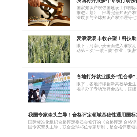
我国将开展多个专项行动强
国家知识产权强国建设工作部际联
推进计划》，部署完善知识产权
深度参与全球知识产权治理等七
麦浪滚滚 丰收在望！科技助
眼下，河南小麦全面进入灌浆期
动第三次“一喷三防”作业，织密
各地打好就业服务“组合拳”
眼下，各地持续创新高校毕业生
地举办了专场招聘会活动，搭建
我国专家牵头主导！合格评定领域基础性通用国标
国际标准化组织合格评定委员会修订的《合格评定 合格
国专家牵头主导，联合全球46位专家研制，是合格评定领