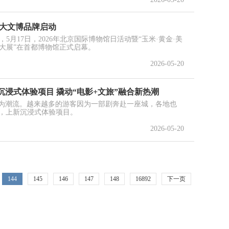
四大文博品牌启动
，5月17日，2026年北京国际博物馆日活动暨“玉米·黄金·美
大展”在首都博物馆正式启幕。
2026-05-20
”沉浸式体验项目 撬动“电影+文旅”融合新热潮
成为潮流。越来越多的游客因为一部剧奔赴一座城，各地也
务，上新沉浸式体验项目。
2026-05-20
144
145
146
147
148
16892
下一页