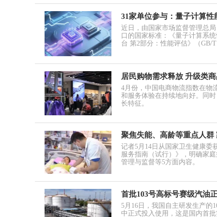
31家单位参与：量子计算
近日，由国家市场监督管理总局
口的国家标准：《量子计算系统性能
台 第2部分：性能评估》（GB/T 4
居民购物需求释放 升级类
4月份，中国电商物流指数在物
和服务体验在持续地向好。同时
长特征。
聚焦失能、高龄等重点人群
记者5月14日从国家卫生健康
服务指南（试行）》，明确家庭
管理与监督等5方面内容。
首批103号高标号赛级汽油
5月16日，我国自主研发生产的
中正式投入使用，这是国内首批