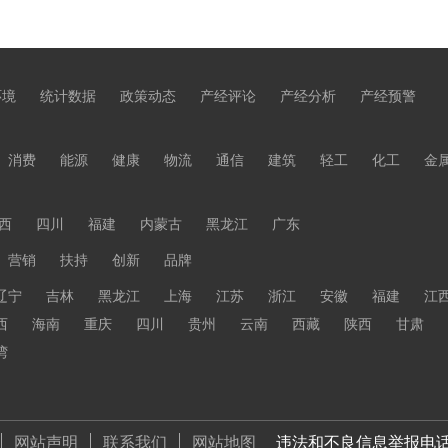
环境
统计数据
政策动态
产经评论
产经分析
产经预警
消费
能源
健康
物流
通信
建筑
轻工
化工
金
西
四川
福建
内蒙古
黑龙江
广东
营销
扶持
创新
品牌
辽宁
吉林
黑龙江
上海
江苏
浙江
安徽
福建
江
西
海南
重庆
四川
贵州
云南
西藏
陕西
甘肃
湾
网站声明
联系我们
网站地图
违法和不良信息举报电话 01