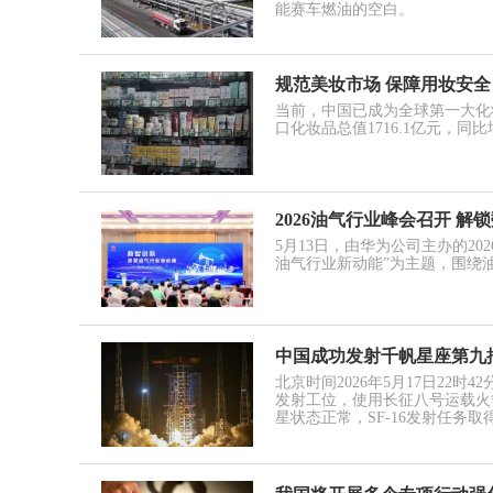
能赛车燃油的空白。
规范美妆市场 保障用妆安全
当前，中国已成为全球第一大化妆
口化妆品总值1716.1亿元，同比增
2026油气行业峰会召开 
5月13日，由华为公司主办的2
油气行业新动能”为主题，围绕
中国成功发射千帆星座第九
北京时间2026年5月17日22
发射工位，使用长征八号运载火
星状态正常，SF-16发射任务