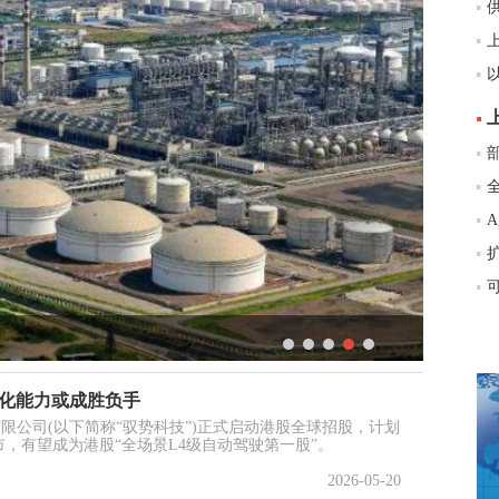
我
业化能力或成胜负手
份有限公司(以下简称“驭势科技”)正式启动港股全球招股，计划
市，有望成为港股“全场景L4级自动驾驶第一股”。
2026-05-20