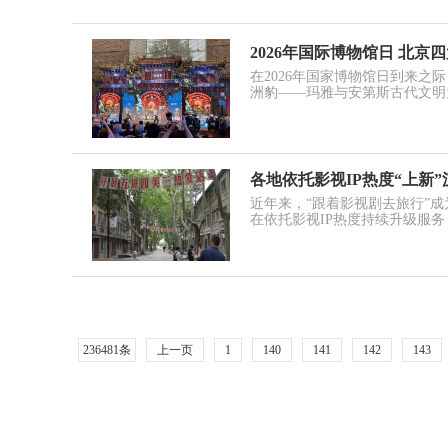
2026年国际博物馆日 北京
在2026年国家博物馆日到来之际
洲豹——玛雅与安第斯古代文明
各地依托影视IP热度“上新
近年来，“跟着影视剧去旅行”
在依托影视IP热度持续升级服
236481条
上一页
1
140
141
142
143