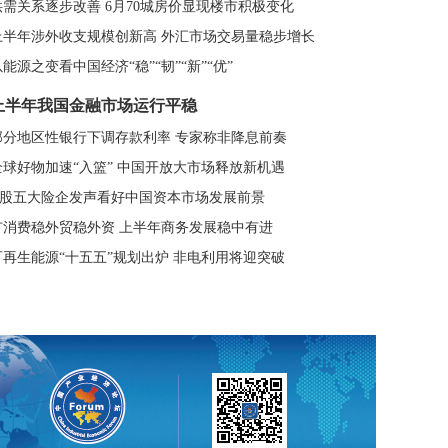
供需关系逐步改善 6月70城房价显现楼市积极变化
上半年涉外收支规模创新高 外汇市场交易量稳步增长
以能源之变看中国经济“稳”“韧”“新”“优”
上半年我国金融市场运行平稳
部分地区性银行下调存款利率 专家称非降息前奏
全球好物加速“入篮” 中国开放大市场释放新机遇
A股五大险企发声看好中国资本市场发展前景
扩消费稳外贸稳外资 上半年商务发展稳中有进
可再生能源“十五五”规划出炉 非电利用将迎突破
国外贸延续稳中向好发展势头 市场多元化持续推进