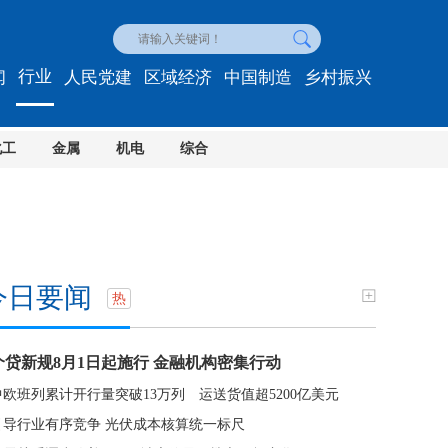
行业
闻
人民党建
区域经济
中国制造
乡村振兴
化工
金属
机电
综合
今日要闻
热
个贷新规8月1日起施行 金融机构密集行动
中欧班列累计开行量突破13万列 运送货值超5200亿美元
引导行业有序竞争 光伏成本核算统一标尺