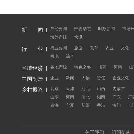
产经要闻
部委动态
时政新闻
市场
新 闻
海外产经
快讯
行业要闻
旅游
教育
农业
文化
行 业
机电
综合
各地产经
特色之乡
招商
河南
山
区域经济
企业
新闻
人物
责任
企业文化
中国制造
北京
天津
河北
山西
内蒙古
乡村振兴
山东
河南
湖北
湖南
广东
广
青海
宁夏
新疆
香港
澳门
台
关于我们
组织架构