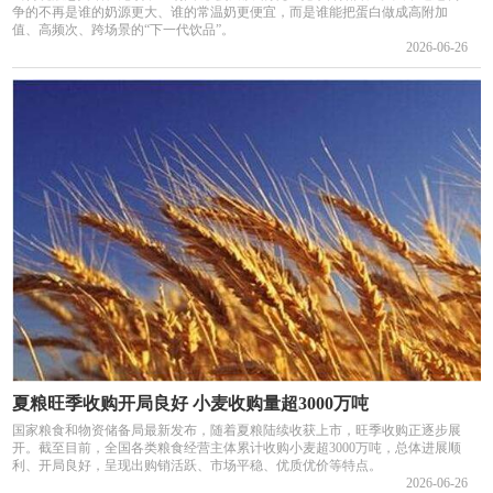
争的不再是谁的奶源更大、谁的常温奶更便宜，而是谁能把蛋白做成高附加
值、高频次、跨场景的“下一代饮品”。
2026-06-26
夏粮旺季收购开局良好 小麦收购量超3000万吨
国家粮食和物资储备局最新发布，随着夏粮陆续收获上市，旺季收购正逐步展
开。截至目前，全国各类粮食经营主体累计收购小麦超3000万吨，总体进展顺
利、开局良好，呈现出购销活跃、市场平稳、优质优价等特点。
2026-06-26