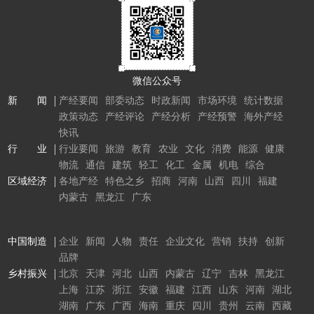
微信公众号
新 闻
产经要闻
部委动态
时政新闻
市场环境
统计数据
政策动态
产经评论
产经分析
产经预警
海外产经
快讯
行 业
行业要闻
旅游
教育
农业
文化
消费
能源
健康
物流
通信
建筑
轻工
化工
金属
机电
综合
区域经济
各地产经
特色之乡
招商
河南
山西
四川
福建
内蒙古
黑龙江
广东
中国制造
企业
新闻
人物
责任
企业文化
营销
扶持
创新
品牌
乡村振兴
北京
天津
河北
山西
内蒙古
辽宁
吉林
黑龙江
上海
江苏
浙江
安徽
福建
江西
山东
河南
湖北
湖南
广东
广西
海南
重庆
四川
贵州
云南
西藏