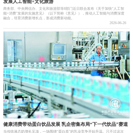
发展人工智能+文化旅游
商务部、中央网信办、文化和旅游部等8部门近日联合发布《关于加快“人工智
能+消费”发展的实施意见》（以下简称《意见》），推动人工智能与消费深度
融合，培育消费新增长点，形成消费新动能。
2026-06-26
健康消费带动蛋白饮品发展 乳企密集布局“下一代饮品”赛道
当传统液态奶增长见顶，一场围绕“蛋白质”的乳业竞争开始升温。只不过这次