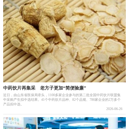
中药饮片再集采 老方子更加“简便验廉”
近日，由山东省医保局牵头，1100多家企业参与的第二批全国中药饮片联盟集
中采购产生拟中选结果。41个中药饮片品种、82个品规、786家企业的2万多个
产品拟中选。
2026-06-26