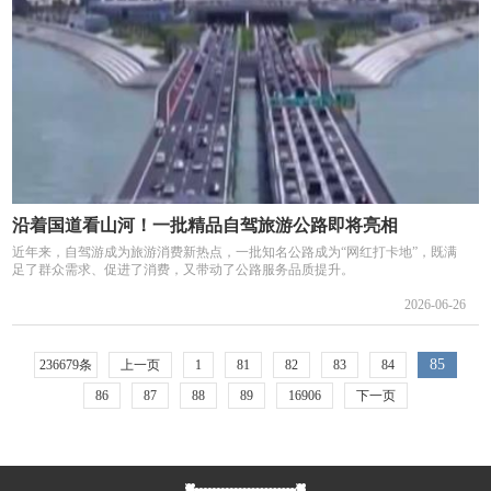
沿着国道看山河！一批精品自驾旅游公路即将亮相
近年来，自驾游成为旅游消费新热点，一批知名公路成为“网红打卡地”，既满
足了群众需求、促进了消费，又带动了公路服务品质提升。
2026-06-26
85
236679条
上一页
1
81
82
83
84
86
87
88
89
16906
下一页