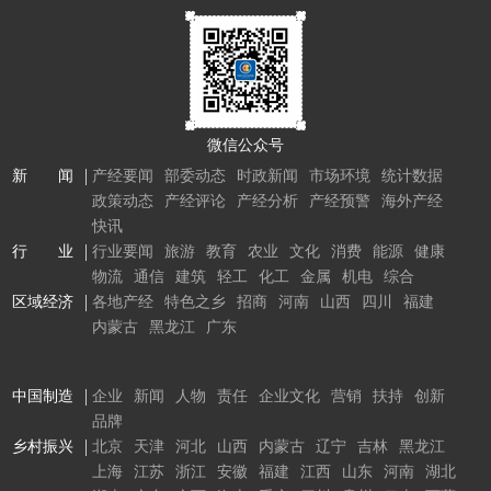
微信公众号
新 闻
产经要闻
部委动态
时政新闻
市场环境
统计数据
政策动态
产经评论
产经分析
产经预警
海外产经
快讯
行 业
行业要闻
旅游
教育
农业
文化
消费
能源
健康
物流
通信
建筑
轻工
化工
金属
机电
综合
区域经济
各地产经
特色之乡
招商
河南
山西
四川
福建
内蒙古
黑龙江
广东
中国制造
企业
新闻
人物
责任
企业文化
营销
扶持
创新
品牌
乡村振兴
北京
天津
河北
山西
内蒙古
辽宁
吉林
黑龙江
上海
江苏
浙江
安徽
福建
江西
山东
河南
湖北