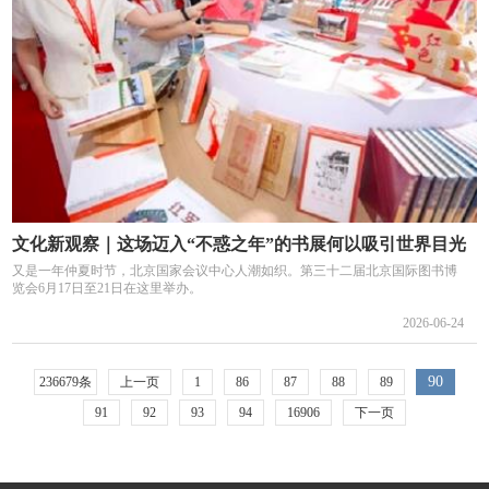
文化新观察｜这场迈入“不惑之年”的书展何以吸引世界目光
又是一年仲夏时节，北京国家会议中心人潮如织。第三十二届北京国际图书博
览会6月17日至21日在这里举办。
2026-06-24
90
236679条
上一页
1
86
87
88
89
91
92
93
94
16906
下一页