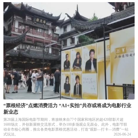
“票根经济”点燃消费活力 “AI+实拍”共存或将成为电影行业
新业态
第28届上海国际电影节期间，将放映来自77个国家和地区的超420部影片超
1600场次，并创新展映交流形式，举办100多场观众见面会。此外，电影节联
动全市核心商圈，推出各类电影票根优惠活动，打造“观影—打卡—消费”一站
式玩法。
2026-06-24