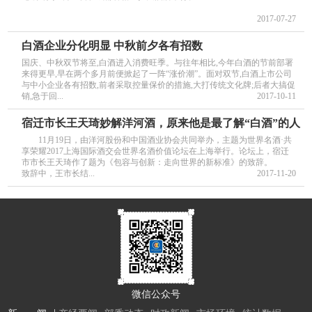
2017-07-27
白酒企业分化明显 中秋前夕各有招数
国庆、中秋双节将至,白酒进入消费旺季。与往年相比,今年白酒的节前部署
来得更早,早在两个多月前便掀起了一阵“涨价潮”。面对双节,白酒上市公司
与中小企业各有招数,前者采取控量保价的措施,大打传统文化牌;后者大搞促
销,急于回...
2017-10-11
宿迁市长王天琦妙解洋河酒，原来他是最了解“白酒”的人
11月19日，由洋河股份和中国酒业协会共同举办，主题为世界名酒·共
享荣耀2017上海国际酒交会世界名酒价值论坛在上海举行。论坛上，宿迁
市市长王天琦作了题为《包容与创新：走向世界的新标准》的致辞。
致辞中，王市长结...
2017-11-20
微信公众号