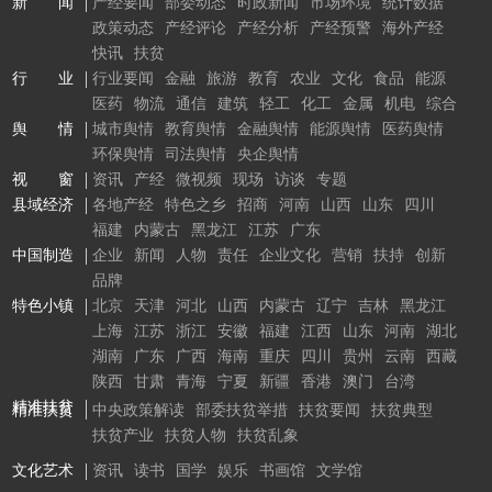
新 闻
产经要闻
部委动态
时政新闻
市场环境
统计数据
政策动态
产经评论
产经分析
产经预警
海外产经
快讯
扶贫
行 业
行业要闻
金融
旅游
教育
农业
文化
食品
能源
医药
物流
通信
建筑
轻工
化工
金属
机电
综合
舆 情
城市舆情
教育舆情
金融舆情
能源舆情
医药舆情
环保舆情
司法舆情
央企舆情
视 窗
资讯
产经
微视频
现场
访谈
专题
县域经济
各地产经
特色之乡
招商
河南
山西
山东
四川
福建
内蒙古
黑龙江
江苏
广东
中国制造
企业
新闻
人物
责任
企业文化
营销
扶持
创新
品牌
特色小镇
北京
天津
河北
山西
内蒙古
辽宁
吉林
黑龙江
上海
江苏
浙江
安徽
福建
江西
山东
河南
湖北
湖南
广东
广西
海南
重庆
四川
贵州
云南
西藏
陕西
甘肃
青海
宁夏
新疆
香港
澳门
台湾
精准扶贫
精准扶贫
中央政策解读
部委扶贫举措
扶贫要闻
扶贫典型
扶贫产业
扶贫人物
扶贫乱象
文化艺术
资讯
读书
国学
娱乐
书画馆
文学馆