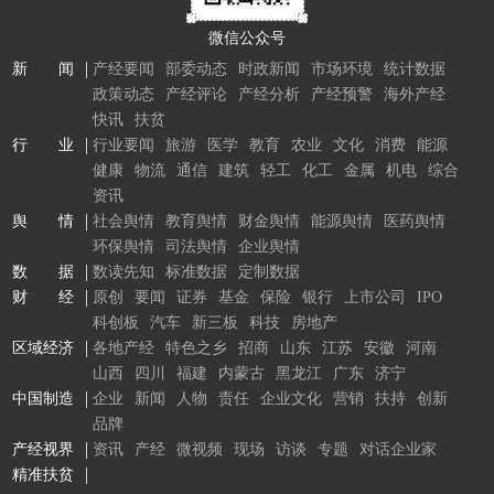
微信公众号
新 闻
产经要闻
部委动态
时政新闻
市场环境
统计数据
政策动态
产经评论
产经分析
产经预警
海外产经
快讯
扶贫
行 业
行业要闻
旅游
医学
教育
农业
文化
消费
能源
健康
物流
通信
建筑
轻工
化工
金属
机电
综合
资讯
舆 情
社会舆情
教育舆情
财金舆情
能源舆情
医药舆情
环保舆情
司法舆情
企业舆情
数 据
数读先知
标准数据
定制数据
财 经
原创
要闻
证券
基金
保险
银行
上市公司
IPO
科创板
汽车
新三板
科技
房地产
区域经济
各地产经
特色之乡
招商
山东
江苏
安徽
河南
山西
四川
福建
内蒙古
黑龙江
广东
济宁
中国制造
企业
新闻
人物
责任
企业文化
营销
扶持
创新
品牌
产经视界
资讯
产经
微视频
现场
访谈
专题
对话企业家
精准扶贫