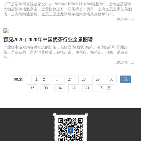
以下是迈点研究院独家发布的“2020年6月50个城市500强榜单”，上海金茂君悦
大酒店媒体指数高走，运营指数上升，跃居榜首；另外，上海世茂皇家艾美酒
店、上海阿纳迪酒店、金茂三亚亚龙湾希尔顿大酒店跻身榜单前十。
2020-07-12
预见2020 | 2020年中国奶茶行业全景图谱
产业链中游则为各种形态的奶茶，包括固体(粉状)奶茶、液体奶茶和现调奶
茶。产业链的下游为消费终端，包括超市、便利店、奶茶店、电商、消费者
等。
2020-07-12
31
982条
上一页
1
27
28
29
30
32
33
34
35
71
下一页