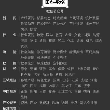
微信公众号
新 闻
产经要闻
部委动态
时政新闻
市场环境
统计数据
政策动态
产经评论
产经分析
产经预警
海外产经
快讯
扶贫
行 业
行业要闻
旅游
医学
教育
农业
文化
消费
能源
健康
物流
通信
建筑
轻工
化工
金属
机电
综合
资讯
舆 情
社会舆情
教育舆情
财金舆情
能源舆情
医药舆情
环保舆情
司法舆情
企业舆情
数 据
数读先知
标准数据
定制数据
财 经
原创
要闻
证券
基金
保险
银行
上市公司
IPO
科创板
汽车
新三板
科技
房地产
区域经济
各地产经
特色之乡
招商
山东
江苏
安徽
河南
山西
四川
福建
内蒙古
黑龙江
广东
济宁
中国制造
企业
新闻
人物
责任
企业文化
营销
扶持
创新
品牌
产经视界
资讯
产经
微视频
现场
访谈
专题
对话企业家
精准扶贫