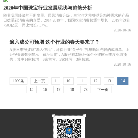
2020年中国珠宝行业发展现状与趋势分析
随着我国经济的不断发展、居民消费升级，珠宝作为能够满足精神需求的产品
日益受到消费者的喜爱。2014-2019年，我国珠宝消费额逐年增长，2019年达到
7503亿元，同比增长7 37%。
2020-10-16
逾六成公司预增 这个行业的春天要来了？
A股三季报披露“渐入佳境”，环保行业“尖子生”扎堆晒出亮眼的成绩单。上
证报资讯数据显示，截至目前，A股已有23家环保企业披露三季度业绩预
告，其中14家预增，3家首亏、3家续亏、3家预减。
2020-10-16
14
1009条
上一页
1
10
11
12
13
15
16
17
18
73
下一页