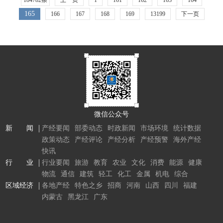
165
166
167
168
169
13199
下一页
微信公众号
新 闻
产经要闻
部委动态
时政新闻
市场环境
统计数据
政策动态
产经评论
产经分析
产经预警
海外产经
快讯
行 业
行业要闻
旅游
教育
农业
文化
消费
能源
健康
物流
通信
建筑
轻工
化工
金属
机电
综合
区域经济
各地产经
特色之乡
招商
河南
山西
四川
福建
内蒙古
黑龙江
广东