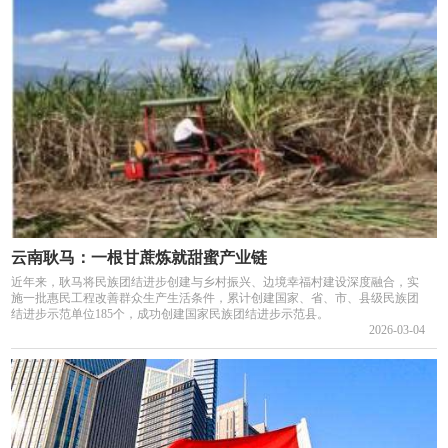
云南耿马：一根甘蔗炼就甜蜜产业链
近年来，耿马将民族团结进步创建与乡村振兴、边境幸福村建设深度融合，实
施一批惠民工程改善群众生产生活条件，累计创建国家、省、市、县级民族团
结进步示范单位185个，成功创建国家民族团结进步示范县。
2026-03-04