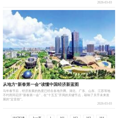
2026-03-03
从地方“新春第一会”读懂中国经济新蓝图
马年春节后，经济发展的热度已经在各地升腾。湖北、广东、山东、江苏等地
不约而同召开“新春第一会”，在“十五五”开局的关键节点，敲响了关乎未来发
展的“定音鼓”。
2026-03-03
184782条
上一页
1
161
162
163
164