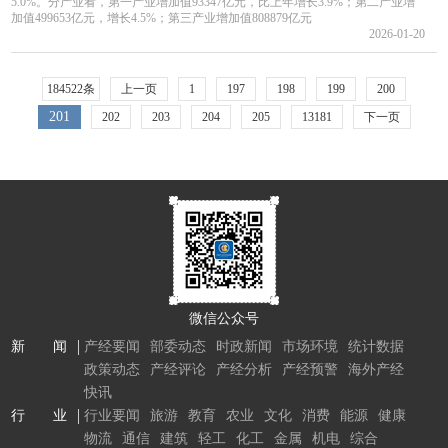
5.0%。分产业看，第一产业增加值93347亿元，比上年增长3.9%；第二产业增
加值499653亿元，增长4.5%；第三产业增加值808879亿元
2026-01-20
184522条
上一页
1
197
198
199
200
201
202
203
204
205
13181
下一页
微信公众号
新 闻
产经要闻
部委动态
时政新闻
市场环境
统计数据
政策动态
产经评论
产经分析
产经预警
海外产经
快讯
行 业
行业要闻
旅游
教育
农业
文化
消费
能源
健康
物流
通信
建筑
轻工
化工
金属
机电
综合