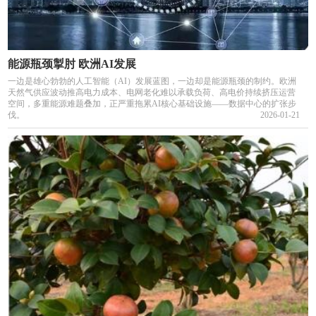
能源瓶颈掣肘 欧洲AI发展
一边是雄心勃勃的人工智能（AI）发展蓝图，一边却是能源瓶颈的制约。欧洲
天然气供应波动推高电力成本、电网老化难以承载负荷、高电价持续挤压运营
空间，多重能源难题叠加，正严重拖累AI核心基础设施——数据中心的扩张步
伐。
2026-01-21