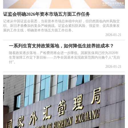
证监会明确2026年资本市场五方面工作任务
记者从中国证监会获悉，当前资本市场总体稳中向好，但仍然面临内外风险交
织、新旧矛盾叠加的复杂严峻挑战。证监会紧扣防风险、强监管、促高质量发
展的工作主线，明确资本市场五方面工作任务。
2026-01-21
一系列生育支持政策落地，如何降低生娃养娃成本？
随着政策逐步落地，产检费用将会进一步降低。国家医保局已经为2026年
生育保障工作定下新目标——力争全国基本实现政策范围内分娩个人“无自
付”。
2026-01-21