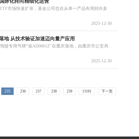
募国际化转向精细化运营
ETF市场快速扩张，基金公司也在从单一产品布局转向多
2025-12-30
落地 从技术验证加速迈向量产应用
驾驶专用号牌“渝AD0001Z”在重庆落地，由重庆市公安局
2025-12-30
235
236
237
238
239
13181
下一页