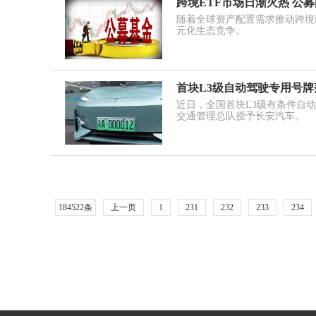
跨境ETF市场日渐火热 公
随着全球资产配置需求推动跨境
元化生态竞争。
首块L3级自动驾驶专用号牌
近日，全国首块L3级有条件自动
交通管理总队授予长安汽车。
184522条
上一页
1
231
232
233
234