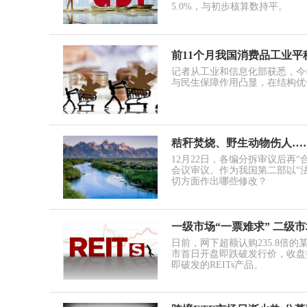
5.0%，与初步核算数持平。
前11个月我国消费品工业平
记者从工业和信息化部获悉，今
与民生保障作用凸显，在结构优
秸秆焚烧、野生动物伤人…
12月22日，各编分拆审议后再
会议审议。作为我国第二部以“
切方面作出哪些修改？
一级市场“一票难求” 二级市
日前，网下超额认购235.8倍
市首日开盘即跌破发行价，收盘报价
即破发的REITs产品。