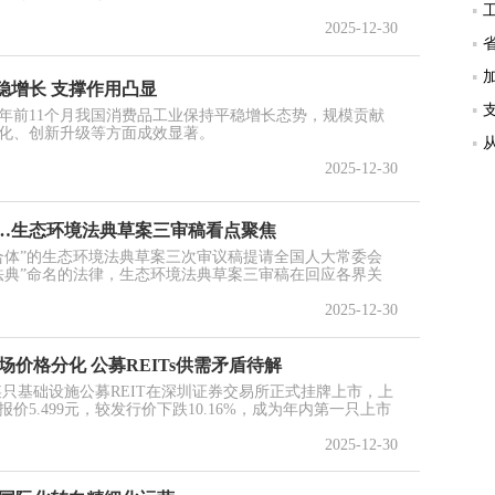
2025-12-30
稳增长 支撑作用凸显
年前11个月我国消费品工业保持平稳增长态势，规模贡献
化、创新升级等方面成效显著。
2025-12-30
…生态环境法典草案三审稿看点聚焦
“合体”的生态环境法典草案三次审议稿提请全国人大常委会
法典”命名的法律，生态环境法典草案三审稿在回应各界关
2025-12-30
场价格分化 公募REITs供需矛盾待解
的某只基础设施公募REIT在深圳证券交易所正式挂牌上市，上
5.499元，较发行价下跌10.16%，成为年内第一只上市
2025-12-30