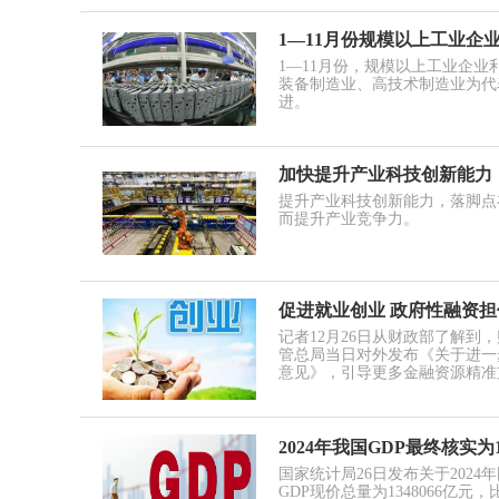
1—11月份规模以上工业企
1—11月份，规模以上工业企
装备制造业、高技术制造业为代
进。
加快提升产业科技创新能力
提升产业科技创新能力，落脚点
而提升产业竞争力。
促进就业创业 政府性融资
记者12月26日从财政部了解
管总局当日对外发布《关于进一
意见》，引导更多金融资源精准
2024年我国GDP最终核实为1
国家统计局26日发布关于202
GDP现价总量为1348066亿