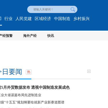
闻
行业
人民党建
区域经济
中国制造
乡村振兴
产经预警
海外产经
快讯
今日要闻
热
前5月外贸数据发布 透视中国制造发展成色
工业大省谋篇布局先进制造业
省级“十五五”规划纲要绘就新产业新赛道图谱