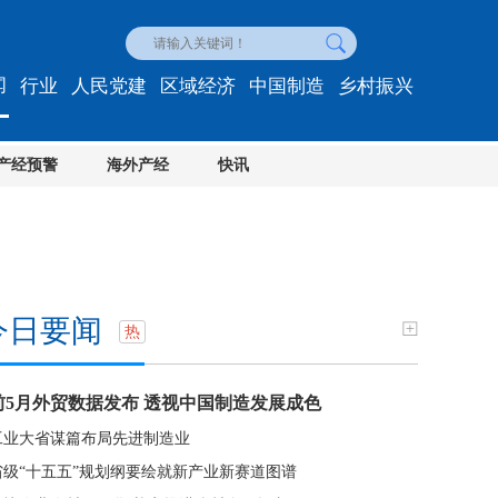
闻
行业
人民党建
区域经济
中国制造
乡村振兴
产经预警
海外产经
快讯
今日要闻
热
前5月外贸数据发布 透视中国制造发展成色
工业大省谋篇布局先进制造业
省级“十五五”规划纲要绘就新产业新赛道图谱