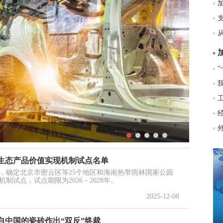
“
生态产品价值实现机制试点名单
，确定北京市密云区等25个地区和海南热带雨林国家公园
制试点，试点期限为2026－2028年。
2025-12-08
自中国的瓷砖作出“双反”终裁