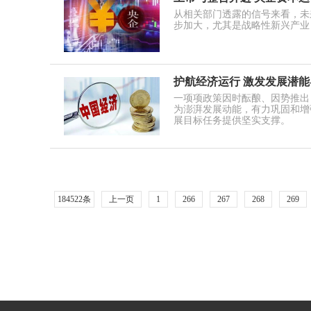
从相关部门透露的信号来看，未
步加大，尤其是战略性新兴产业
护航经济运行 激发发展潜
一项项政策因时酝酿、因势推出
为澎湃发展动能，有力巩固和增
展目标任务提供坚实支撑。
184522条
上一页
1
266
267
268
269