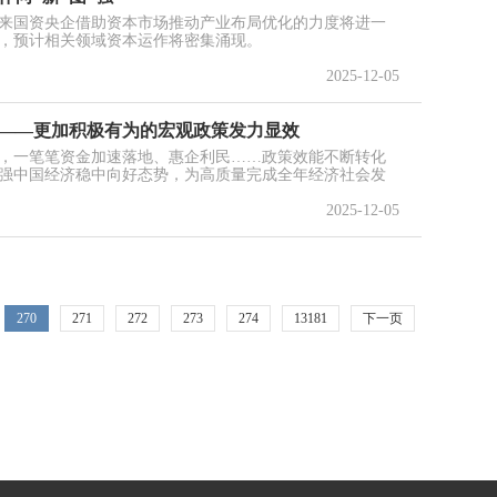
来国资央企借助资本市场推动产业布局优化的力度将进一
，预计相关领域资本运作将密集涌现。
2025-12-05
能——更加积极有为的宏观政策发力显效
，一笔笔资金加速落地、惠企利民……政策效能不断转化
强中国经济稳中向好态势，为高质量完成全年经济社会发
2025-12-05
270
271
272
273
274
13181
下一页