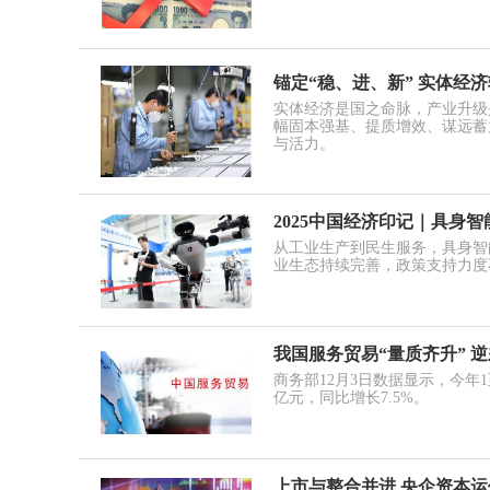
锚定“稳、进、新” 实体经
实体经济是国之命脉，产业升级
幅固本强基、提质增效、谋远蓄
与活力。
2025中国经济印记｜具身
从工业生产到民生服务，具身智
业生态持续完善，政策支持力度
我国服务贸易“量质齐升” 
商务部12月3日数据显示，今年1
亿元，同比增长7.5%。
上市与整合并进 央企资本运作