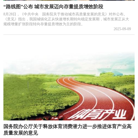
“路线图”公布 城市发展迈向存量提质增效阶段
8月28日，《中共中央 国务院关于推动城市高质量发展的意见》对外公布。
《意见》指出，我国城镇化正从快速增长期转向稳定发展期，城市发展正从大
规模增量扩张阶段转向存量提质增效为主的阶段。
2025-09-09
国务院办公厅关于释放体育消费潜力进一步推进体育产业高
质量发展的意见