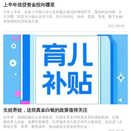
上半年信贷资金投向哪里
今年上半年，多家上市银行加力支持重点领域和薄弱环节，聚焦科技创新、扩
大消费、民营与小微企业等方面，加大对科技、绿色、普惠、养老、数字金融
等领域的信贷投放力度。
2025-09-09
生娃养娃，这些真金白银的政策值得关注
近年来，国家积极出台多项政策，完善生育支持政策体系和激励机制。近期，
聚焦育儿补贴、免费学前教育、托育服务等方面又有不少新举措，旨在进一步
降低生育、养育、教育成本，推动建设生育友好型社会。