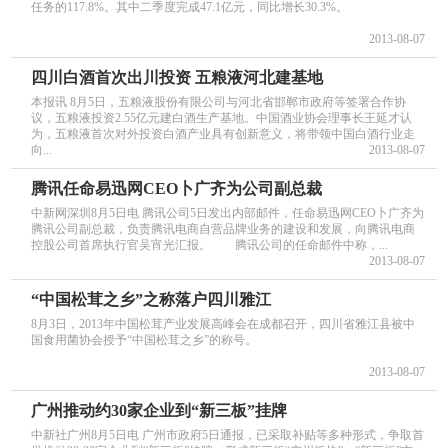
任务的117.8%。其中二季度完成47.1亿元，同比增长30.3%。
2013-08-07
四川白酒首次出川投资 五粮液河北建基地
本报讯 8月5日，五粮液股份有限公司与河北省邯郸市政府等签署合作协
议，五粮液投资2.55亿元建白酒生产基地。中国酒业协会理事长王延才认
为，五粮液首次对外投资白酒产业具有创新意义，将带领中国白酒行业走
向...
2013-08-07
腾讯任命易迅网CEO卜广齐为公司副总裁
中新网深圳8月5日电 腾讯公司5日发出内部邮件，任命易迅网CEO卜广齐为
腾讯公司副总裁，负责腾讯电商自营品牌业务的建设和发展，向腾讯电商
控股公司首席执行官吴宵光汇报。 腾讯公司的任命邮件中称，...
2013-08-07
“中国松茸之乡”之称落户四川雅江
8月3日，2013年中国松茸产业发展高峰会在成都召开，四川省雅江县被中
国食用菌协会授予“中国松茸之乡”的称号。
2013-08-07
广州推动约30家企业到“新三板”挂牌
中新社广州8月5日电 广州市政府5日通报，已采取补贴等多种形式，争取首