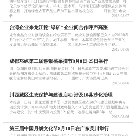
明年始斥资1.5亿打造四个中国驰名商标推进四个百亿产业集群发展播 呼
伦贝尔市借呼伦贝尔牛肉、羊肉、黑木耳、马铃薯获国家地理标志集体商
标之机，打造绿色农畜产品生产加工输出基地核心区。 呼伦贝尔市农
牧...
2013-08-07
台湾企业来龙江挖“绿矿” 企业间合作呼声高涨
龙台食品企业对接洽谈会在哈尔滨召开。此次对接会酝酿已久：自2012年5
月“台企龙江工业行”之后，龙江水稻、玉米、木耳等绿色特色食品产业的
发展潜力给台商留下深刻印象。 黑土地独一无二的绿色食品资...
2013-08-06
成都邛崃第二届猕猴桃采摘节8月8日-25日举行
四川新闻网成都8月5日讯 川网记者昨（4）日从成都市农委和邛崃市联合召
开的新闻发布会上获悉，邛崃市第二届猕猴桃采摘节将于8月8日-25日在邛
崃市宝林镇凤山村宝林基地召开。 届时，广大市民可以亲...
2013-08-06
川西藏区生态保护与建设启动 涉及10县沙化治理
本报讯 日前，国家发展改革委下达川西藏区生态保护与建设规划中央专
项投资计划。今年中央和地方财政将投入2.61亿元资金用于川西藏区生态保
护与建设，其中中央预算内投资2.21亿元，这标志着为期8年、总...
2013-08-06
第三届中国月饼文化节8月10日在广东吴川举行