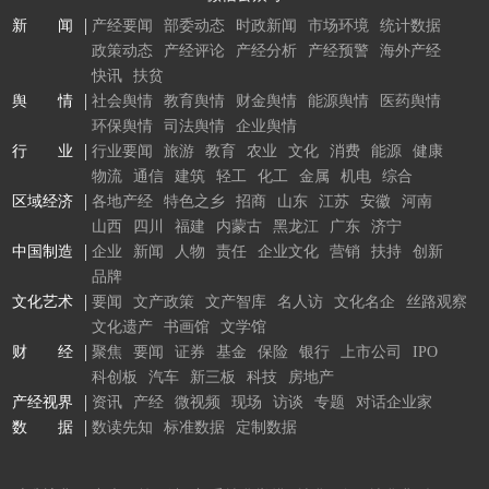
新 闻
产经要闻
部委动态
时政新闻
市场环境
统计数据
政策动态
产经评论
产经分析
产经预警
海外产经
快讯
扶贫
舆 情
社会舆情
教育舆情
财金舆情
能源舆情
医药舆情
环保舆情
司法舆情
企业舆情
行 业
行业要闻
旅游
教育
农业
文化
消费
能源
健康
物流
通信
建筑
轻工
化工
金属
机电
综合
区域经济
各地产经
特色之乡
招商
山东
江苏
安徽
河南
山西
四川
福建
内蒙古
黑龙江
广东
济宁
中国制造
企业
新闻
人物
责任
企业文化
营销
扶持
创新
品牌
文化艺术
要闻
文产政策
文产智库
名人访
文化名企
丝路观察
文化遗产
书画馆
文学馆
财 经
聚焦
要闻
证券
基金
保险
银行
上市公司
IPO
科创板
汽车
新三板
科技
房地产
产经视界
资讯
产经
微视频
现场
访谈
专题
对话企业家
数 据
数读先知
标准数据
定制数据