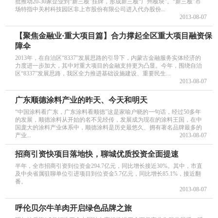
批推动20-30家企业到“新三板”挂牌，形成新三板“广州板块”。“新三板”市
场特指中关村科技园区非上市股份有限公司进入代办股份...
2013-08-07
【聚焦金融业·重大项目篇】合力撑起全区重大项目融资保
障伞
2013年，在自治区“8337”发展思路的引导下，内蒙古金融服务实体经济的
力度进一步加大，其中对重大项目的金融支持更为凸显。今年，围绕自治
区“8337”发展思路，我区全力推进基础设施建设、重要民生...
2013-08-07
广东顺德涂料产业的昨天、今天和明天
“中国涂料看广东，广东涂料看顺德”这是家喻户晓的一句话，经过50多年
的发展，顺德涂料从开始的名不见经传，发展成为现在的涂料王国，在中
国庞大的涂料产业体系中，顺德涂料是历史最悠久、拥有著名品牌最多的
产业...
2013-08-07
招商引资快项目落地快，聊城优质投资全面提速
半年，全市招商引资到位资金294.7亿元，同比增长接近30%。其中，市直
及中央省属驻聊单位引进项目到位资金5.7亿元，同比增长85.1%，接近翻
番。
2013-08-07
呼伦贝尔牛羊肉开启绿色品牌之旅