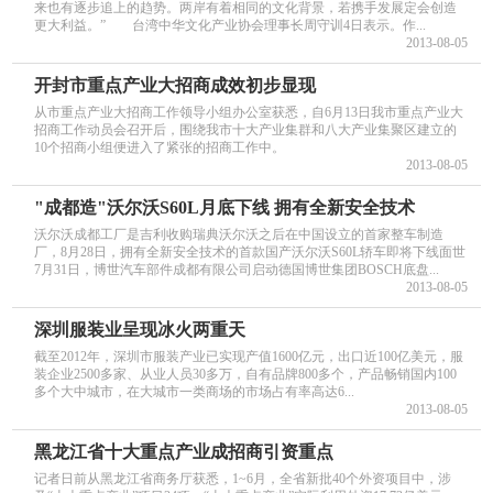
来也有逐步追上的趋势。两岸有着相同的文化背景，若携手发展定会创造
更大利益。” 台湾中华文化产业协会理事长周守训4日表示。作...
2013-08-05
开封市重点产业大招商成效初步显现
从市重点产业大招商工作领导小组办公室获悉，自6月13日我市重点产业大
招商工作动员会召开后，围绕我市十大产业集群和八大产业集聚区建立的
10个招商小组便进入了紧张的招商工作中。
2013-08-05
"成都造"沃尔沃S60L月底下线 拥有全新安全技术
沃尔沃成都工厂是吉利收购瑞典沃尔沃之后在中国设立的首家整车制造
厂，8月28日，拥有全新安全技术的首款国产沃尔沃S60L轿车即将下线面世
7月31日，博世汽车部件成都有限公司启动德国博世集团BOSCH底盘...
2013-08-05
深圳服装业呈现冰火两重天
截至2012年，深圳市服装产业已实现产值1600亿元，出口近100亿美元，服
装企业2500多家、从业人员30多万，自有品牌800多个，产品畅销国内100
多个大中城市，在大城市一类商场的市场占有率高达6...
2013-08-05
黑龙江省十大重点产业成招商引资重点
记者日前从黑龙江省商务厅获悉，1~6月，全省新批40个外资项目中，涉