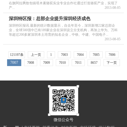
右旗阿拉腾敖包镇塔木素骆驼实业专业合作社通过打造骆驼产业，实现了
产...
2013-08-05
深圳特区报：总部企业提升深圳经济成色
深圳特区报讯 最新的统计数据显示，自去年至今，深圳新增22家总部企
业，全球500强中已有189家企业在深圳设立分支机构，再加上华为、万科
等超过200多家深圳本土培育的知名企业，中铁、中建、中国电子...
2013-08-05
121197条
上一页
1
7003
7004
7005
7006
7007
7008
7009
7010
7011
8657
下一页
微信公众号