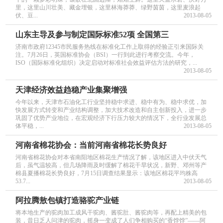
里，这里山川壮美、藏金埋银，这里林海莽莽、绿野茵茵，这里麦浪起
伏、豆...
2013-08-05
山东主导及参与制定国际标准52项 全国第三
济南市政府12345市民服务热线在标准化工作上取得的经验正引来国际关
注。7月26日，英国标准协会（BSI）一行到此进行考察交流。今年，
ISO（国际标准化组织）决定启动对标准社会效益评估方法的研究，...
2013-08-05
天津经济效益趋稳产业集聚增强
今年以来，天津市石油化工行业坚持稳中求进、稳中有为、稳中求优，加
快发展方式转变和产业结构调整，加大技术改造和自主创新投入，进一步
巩固了优势产业地位，在宏观经济下行压力较大的情况下，全行业发展总
体平稳，...
2013-08-05
河南省棉花协会：当前河南省棉花长势良好
河南省棉花协会对本省南阳地区棉花生产情况了解，该地区进入中伏天气
后，虽气温较高，但几场降雨及时缓解了棉花干旱状况，新野、邓州等产
棉县夏播棉花长势良好，7月15日调查结果显示：该地区棉花平均株高
53.7...
2013-08-05
阿拉腾敖包镇打造骆驼产业链
将本地生产的驼肉加工成风干驼肉、酱驼肚、酱驼肉等，再配上精美的包
装，昔日乏人问津的驼肉，摇身一变成了人们争相购买的“香饽饽”——阿