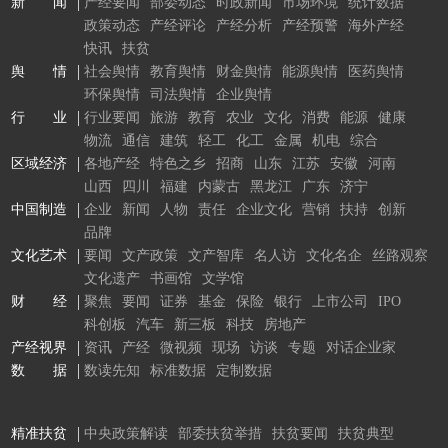
新 闻
产经要闻
部委动态
时政新闻
市场环境
统计数据
政策动态
产经评论
产经分析
产经预警
海外产经
快讯
扶贫
舆 情
社会舆情
教育舆情
财金舆情
能源舆情
医药舆情
环保舆情
司法舆情
企业舆情
行 业
行业要闻
旅游
教育
农业
文化
消费
能源
健康
物流
通信
建筑
轻工
化工
金属
机电
综合
区域经济
各地产经
特色之乡
招商
山东
江苏
安徽
河南
山西
四川
福建
内蒙古
黑龙江
广东
济宁
中国制造
企业
新闻
人物
责任
企业文化
营销
扶持
创新
品牌
文化艺术
要闻
文产政策
文产智库
名人访
文化名企
丝路观察
文化遗产
书画馆
文学馆
财 经
聚焦
要闻
证券
基金
保险
银行
上市公司
IPO
科创板
汽车
新三板
科技
房地产
产经视界
资讯
产经
微视频
现场
访谈
专题
对话企业家
数 据
数读先知
标准数据
定制数据
精准扶贫
中央政策解读
部委扶贫举措
扶贫要闻
扶贫典型