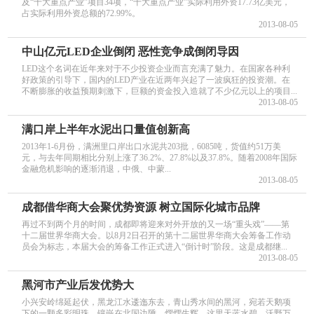
及“十大重点产业”项目34项，“十大重点产业”实际利用外资17.73亿美元，
占实际利用外资总额的72.99%。
2013-08-05
中山亿元LED企业倒闭 恶性竞争成倒闭导因
LED这个名词在近年来对于不少投资企业而言充满了魅力。在国家各种利
好政策的引导下，国内的LED产业在近两年兴起了一波疯狂的投资潮。在
不断膨胀的收益预期刺激下，巨额的资金投入造就了不少亿元以上的项目...
2013-08-05
满口岸上半年水泥出口量值创新高
2013年1-6月份，满洲里口岸出口水泥共203批，6085吨，货值约51万美
元，与去年同期相比分别上涨了36.2%、27.8%以及37.8%。随着2008年国际
金融危机影响的逐渐消退，中俄、中蒙...
2013-08-05
成都借华商大会聚优势资源 树立国际化城市品牌
再过不到两个月的时间，成都即将迎来对外开放的又一场“重头戏”——第
十二届世界华商大会。以8月2日召开的第十二届世界华商大会筹备工作动
员会为标志，本届大会的筹备工作正式进入“倒计时”阶段。这是成都继...
2013-08-05
黑河市产业后发优势大
小兴安岭绵延起伏，黑龙江水逶迤东去，青山秀水间的黑河，宛若天鹅项
下的一颗多彩明珠，镶嵌在北国边陲，熠熠生辉。这里天蓝水碧、沃野万