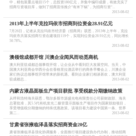
中，精包装重点项目15个，总投资180亿元，并集中编印成册，有效充实了
招商引资项目库，做到了招商宣传推介“有米下锅”，为招商引资“...
2013-08-02
2013年上半年克拉玛依市招商到位资金28.91亿元
7月26日，记者从克拉玛依市经济委（招商局）获悉，2013年上半年，克拉
玛依市共落实招商引资在建项目119个，实现到位资金28.91亿元，同比增长
50.78%。
2013-08-02
澳领馆成都开馆 川澳企业闻风而动觅商机
澳大利亚驻成都总领事馆开馆，让企业从中看到巨大发展空间。当天，中
国澳大利亚商会华西分会在香格里拉酒店举行的商务早餐会上，川澳企业
家们热议总领事馆开馆带来的新机遇。看到企业家们相谈甚欢，澳大利亚
驻成都总...
2013-08-02
内蒙古液晶面板生产项目获批 享受税款分期缴纳政策
从呼和浩特海关获悉，鄂尔多斯市源盛光电有限责任公司获财政部、海关
总署批准，其5.5代有机发光二极管显示面板生产项目作为国家鼓励项目，
享受增值税分期缴纳的特殊优惠政策。该项目着力建设中国第一条、世界
第二...
2013-08-02
甘肃省张掖临泽县落实招商资金20亿
肃省张掖临泽县强化协调服务，全面推行项目建设协办代办制，推动招商