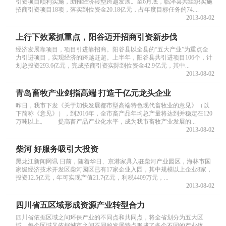
引资项目顺利实施，助推经济转型跨越发展。至6月底，临泽县共组织实施
招商引资项目18项，落实到位资金20.18亿元，占年度目标任务的74....
2013-08-02
上行下效紧抓重点，阳谷迈开招商引资新步伐
经济发展靠项目，项目引进靠招商。阳谷县以全县的“五大产业”为重点全
力引进项目，实现经济的跨越赶超。上半年，阳谷县共引进项目106个，计
划总投资293.6亿元，完成招商引资实际到位资金42.9亿元，其中...
2013-08-02
青岛畜牧产业剑指高端 打造千亿元龙头企业
昨日，我市下发《关于加快发展都市型高端特色现代畜牧业的意见》（以
下简称《意见》），到2016年，全市畜产品年均总产量将达到并稳定在120
万吨以上。 提高畜产品产业化水平，成为我市畜牧产业发展的...
2013-08-02
柴河 好服务吸引大投资
黑龙江新闻网讯 日前，随着华日、京港家具入驻柴河产业园区，海林市国
家级经济技术开发区柴河园区已有17家企业入园，其中规模以上企业8家，
投资12.5亿元，年可实现产值21.7亿元，利税4409万元，...
2013-08-02
四川省五区域形成资源产业转型合力
四川省依据区域之间环保产业的不同点和共同点，将全省划分为五大区
域。每个区域又依据城市之间不同的发展特点形成了多个不同的产业体