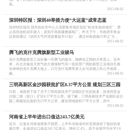
系。
2013-08-02
深圳特区报：深圳40举措力使“大运蓝”成常态蓝
深圳特区报讯 我市拟在市中心人流密集等地区划定“机动车低排放区”，禁
止高排放机动车驶入；原则不再新建燃煤电厂。昨天下午，市政府常务会
议原则通过《深圳大气环境质量提升计划》，通过40条措施力求让“大...
2013-08-02
腾飞的克什克腾旗新型工业骏马
克什克腾旗新型工业好像一匹腾飞的骏马，驰骋在辽阔的大草原上。近年
来，向北京输送天然气的大唐煤制气等一批前景广阔的新型工业项目扎根
在神奇的克什克腾大地上，25万克什克腾草原儿女与首都人民心手相牵，
融...
2013-08-02
三明高新区金沙园获批扩区8.37平方公里 规划三区三园
日前，省政府下发了关于三明高新技术产业园区扩区的批复，批准同意金
沙园二期（富口）扩区8.37平方公里。据了解，三明高新技术产业园区金沙
园二期规划总面积为25平方公里，建设用地面积17平方公里，其中...
2013-08-02
河南省上半年进出口值达243.7亿美元
近日，记者从河南省商务厅获悉，上半年河南省对外贸易保持了较好的发
展态势，全省进出口值达243.7亿美元，增长12.4%，高于全国平均水平3.8