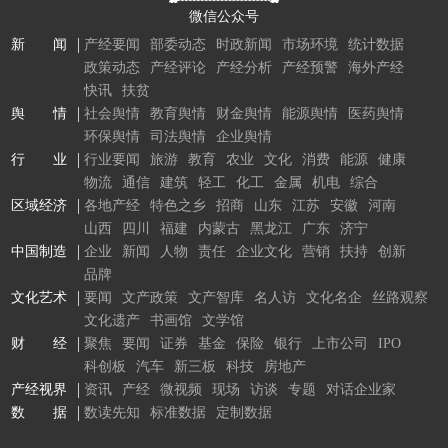
微信公众号
新 闻
产经要闻
部委动态
时政新闻
市场环境
统计数据
政策动态
产经评论
产经分析
产经预警
海外产经
快讯
扶贫
舆 情
社会舆情
教育舆情
财金舆情
能源舆情
医药舆情
环保舆情
司法舆情
企业舆情
行 业
行业要闻
旅游
教育
农业
文化
消费
能源
健康
物流
通信
建筑
轻工
化工
金属
机电
综合
区域经济
各地产经
特色之乡
招商
山东
江苏
安徽
河南
山西
四川
福建
内蒙古
黑龙江
广东
济宁
中国制造
企业
新闻
人物
责任
企业文化
营销
扶持
创新
品牌
文化艺术
要闻
文产政策
文产智库
名人访
文化名企
丝路观察
文化遗产
书画馆
文学馆
财 经
聚焦
要闻
证券
基金
保险
银行
上市公司
IPO
科创板
汽车
新三板
科技
房地产
产经视界
资讯
产经
微视频
现场
访谈
专题
对话企业家
数 据
数读先知
标准数据
定制数据