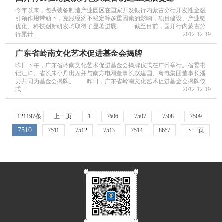
今年以来，包头装备制造产业园区在国家开发银行内蒙古分行开发性金融
引领作用带动下，克服经济不稳定等多重因素的影响，项目建设、产业链
优化、科技创新研发均取得了显著进展。 截至目前，国开行内蒙古分
行累计...
2012-12-19
广东省岭南文化艺术促进基金会揭牌
昨日下午，广东省岭南文化艺术促进基金会揭牌仪式在广州举行。省委书
记汪洋、省长朱小丹出席并与南方电网董事长赵建国、粤电集团董事长潘
力共同为基金会揭牌。 昨日，广东省岭南文化艺术促进基金会揭牌仪
式...
2012-12-19
121197条
上一页
1
7506
7507
7508
7509
7510
7511
7512
7513
7514
8657
下一页