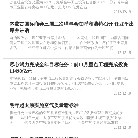
占全社会投资比重为32.6%，完成全年工业投资任务的89.8%，预计今年全
市工业投资将突破3000亿元，完成3050亿元左右...
2012-12-19
内蒙古国际商会三届二次理事会在呼和浩特召开 任亚平出
席并讲话
自治区政协主席任亚平出席并讲话。 本网讯 12月18日，内蒙古国际
商会三届二次理事会在呼和浩特召开。 自治区政协主席任亚平出席并
讲话。 任亚平在讲话中指出，内蒙古国际商会作为全区经贸...
2012-12-19
尽心竭力完成全年目标任务：前11月重点工程完成投资
11498亿元
本报讯 12月11日，省重点工程领导组调度会议通报，前11个月，省市两级
重点工程累计完成投资11498.39亿元，同比增加5002.57亿元，同比增长
77%，完成省市重点工程原计划的150.6%，...
2012-12-19
明年起太原实施空气质量新标准
将进行史上最严格的空气质量标准监测，PM2.5数据有望在近期提前发
布 从明年开始，太原市空气质量优良天数可能要比现在减少100多
天。 这是因为空气质量变坏了吗? 不是空气质量监测标准提...
2012-12-19