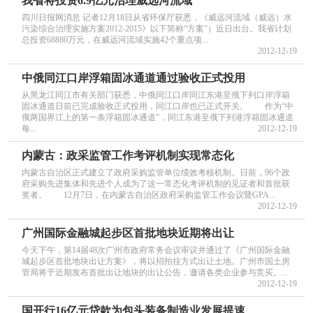
我省将投资6.9亿元治理威远河流域
四川日报网消息 记者12月18日从省环保厅获悉，《威远河流域（威远）水
污染综合治理实施方案2012-2015》以下简称“方案”）近日出台。我省计划
总投资68880万元，在威远河流域实施42个重点项...
2012-12-19
中俄同江口岸浮箱固冰通道通过验收正式投用
从黑龙江同江市有关部门获悉，中俄同江口岸同江东港至俄下列口岸浮箱
固冰通道日前已完成验收正式投用，同江口岸也已正式开关。 作为“中
俄两国界江上的第一条浮箱固冰通道”，同江东港至俄下列港浮箱固冰通道
每...
2012-12-19
内蒙古：政采监管工作考评机制实现常态化
内蒙古自治区正式建立了政府采购监管单位绩效考核机制。日前，96个政
府采购先进集体和先进个人成为了这一常态化考评机制的见证者和首批获
奖者。 12月7日，在内蒙古自治区政府采购监管工作会议暨GPA...
2012-12-19
广州国际金融城起步区首批地块近期将出让
今天下午，第14届48次广州市政府常务会议审议并通过了《广州国际金融
城起步区首批地块出让方案》，将以招拍挂方式出让土地。广州市国土房
管局将于近期发布首批出让地块的出让公告，邀请各类企业参与竞买。...
2012-12-19
国开行16亿元贷款为包头装备制造业发展提速