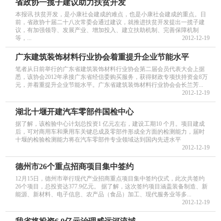
省政协一揽子建议助力扶贫开发
本报讯 扶贫开发，是小康社会建成的难点，也是小康社会建成的重点。日
前，省政协十届二十八次常委会通过建议，就推进扶贫开发提出一揽子建
议，有加强领导、发展产业、增加投入、建立扶助机制、完善保障机制
等，...
2012-12-19
广东建筑装饰材料行业协会着重提升企业节能水平
笔者从日前举行的广东省建筑装饰材料行业协会第二届会员代表大会上据
悉，该协会2012年承接广东省经信委购买服务，获得财政专项扶持资金8万
元，并着重提升企业节能水平。广东省建筑装饰材料行业协会会长兰芳...
2012-12-19
湖北十堰开建汽车零部件国检中心
据了解，该检验中心计划总投资1 亿元左右，建设工期10 个月。项目建成
后，可对商用车和乘用车关键总成及零部件形成全方面的检测能力，届时
十堰的检验检测能力将在汽车零部件专业领域达到国内先进水平
2012-12-19
德州市26个重点招商项目集中签约
12月15日，德州市举行现代产业招商重点项目集中签约仪式，此次共签约
26个项目，总投资达377.9亿元。 据了解，这次签约项目涵盖装备制造、新
能源、新材料、电子信息、农产品（食品）加工、现代服务业等多...
2012-12-19