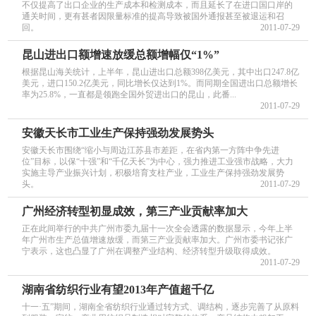
不仅提高了出口企业的生产成本和检测成本，而且延长了在进口国口岸的
通关时间，更有甚者因限量标准的提高导致被国外通报甚至被退运和召
回。
2011-07-29
昆山进出口额增速放缓总额增幅仅“1%”
根据昆山海关统计，上半年，昆山进出口总额398亿美元，其中出口247.8亿
美元，进口150.2亿美元，同比增长仅达到1%。而同期全国进出口总额增长
率为25.8%，一直都是领跑全国外贸进出口的昆山，此番...
2011-07-29
安徽天长市工业生产保持强劲发展势头
安徽天长市围绕“缩小与周边江苏县市差距，在省内第一方阵中争先进
位”目标，以保“十强”和“千亿天长”为中心，强力推进工业强市战略，大力
实施主导产业振兴计划，积极培育支柱产业，工业生产保持强劲发展势
头。
2011-07-29
广州经济转型初显成效，第三产业贡献率加大
正在此间举行的中共广州市委九届十一次全会透露的数据显示，今年上半
年广州市生产总值增速放缓，而第三产业贡献率加大。广州市委书记张广
宁表示，这也凸显了广州在调整产业结构、经济转型升级取得成效。
2011-07-29
湖南省纺织行业有望2013年产值超千亿
十一·五”期间，湖南全省纺织行业通过转方式、调结构，逐步完善了从原料