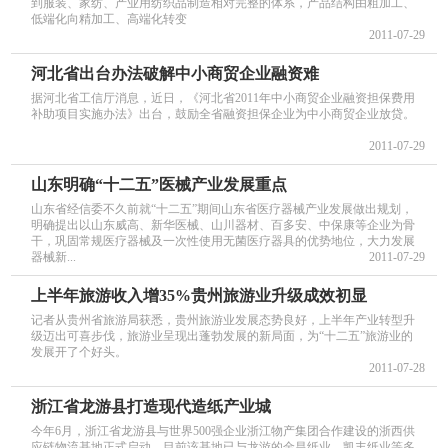
到服装、家纺、产业用纺织品制造相对完整的体系，产品结构由粗加工、
低端化向精加工、高端化转变
2011-07-29
河北省出台办法破解中小商贸企业融资难
据河北省工信厅消息，近日，《河北省2011年中小商贸企业融资担保费用
补助项目实施办法》出台，鼓励全省融资担保企业为中小商贸企业放贷。
2011-07-29
山东明确“十二五”医械产业发展重点
山东省经信委不久前就“十二五”期间山东省医疗器械产业发展做出规划，
明确提出以山东威高、新华医械、山川器材、百多安、中保康等企业为骨
干，巩固常规医疗器械及一次性使用无菌医疗器具的优势地位，大力发展
器械新...
2011-07-29
上半年旅游收入增35%贵州旅游业升级成效初显
记者从贵州省旅游局获悉，贵州旅游业发展态势良好，上半年产业转型升
级迈出可喜步伐，旅游业呈现出蓬勃发展的新局面，为“十二五”旅游业的
发展开了个好头。
2011-07-28
浙江省龙游县打造现代造纸产业城
今年6月，浙江省龙游县与世界500强企业浙江物产集团合作建设的浙西供
应链物流基地正式启动。目前该基地已与龙游的金昌纸业、凯丰纸业等多