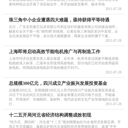
家特种纸企业开展了供应链合作，并开始辐射至衢州、丽水等地
2011-07-28
珠三角中小企业遭遇四大难题，亟待获得平等待遇
近日，广东东莞素艺玩具有限公司和定佳针织服装有限公司的接连倒闭，
触发社会关于新一轮“倒闭潮”的猜测。记者在珠三角地区采访中发现，企
业总体发展趋于平稳，未出现大规模萎缩，两家企业倒闭属于个案。
2011-07-28
上海即将启动高效节能电机推广与再制造工作
上海市经济信息委负责人最近披露：近年来，欧美等发达国家不断提高电
机能效准入标准，已基本全部使用高效电机，部分地区已经开始使用超高
效电机。而我国高效电机的市场份额还不到3%。
2011-07-28
总规模300亿元，四川成立产业振兴发展投资基金
总规模300亿元、首期规模100亿元人民币的四川产业振兴发展投资基金，
20日下午在此间正式挂牌成立。该基金将重点对四川电子信息、节能减
排、环境保护、生物制药、新材料、现代农业和文化产业等领域的企业进
行...
2011-07-28
十二五开局河北省经济结构调整成效初现
“转方式、调结构”，河北省“十二五”规划纲要如此为全省经济发展定调。开
局之年尤受瞩目，最新出炉的河北省国民经济形势报告显示，该省“半年