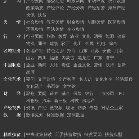
新 闻
产经要闻
部委动态
时政新闻
市场环境
统计数据
政策动态
产经评论
产经分析
产经预警
海外产经
快讯
扶贫
舆 情
社会舆情
教育舆情
财金舆情
能源舆情
医药舆情
环保舆情
司法舆情
企业舆情
行 业
行业要闻
旅游
教育
农业
文化
消费
能源
健康
物流
通信
建筑
轻工
化工
金属
机电
综合
区域经济
各地产经
特色之乡
招商
山东
江苏
安徽
河南
山西
四川
福建
内蒙古
黑龙江
广东
济宁
中国制造
企业
新闻
人物
责任
企业文化
营销
扶持
创新
品牌
文化艺术
要闻
文产政策
文产智库
名人访
文化名企
丝路观察
文化遗产
书画馆
文学馆
财 经
聚焦
要闻
证券
基金
保险
银行
上市公司
IPO
科创板
汽车
新三板
科技
房地产
产经视界
资讯
产经
微视频
现场
访谈
专题
对话企业家
数 据
数读先知
标准数据
定制数据
精准扶贫
中央政策解读
部委扶贫举措
扶贫要闻
扶贫典型