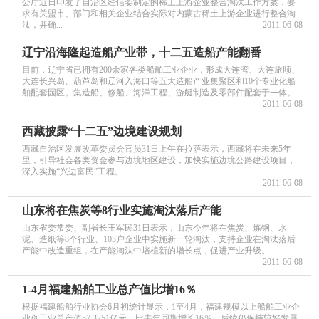
公厅近日印发了自治区经信委制定的稀土上游企业整合淘汰工作方案，要
求有关盟市、部门和相关企业结合实际对内蒙古稀土上游企业进行整合淘
汰，并确...
2011-06-08
辽宁沿海隆起造船产业带，十二五造船产能翻番
目前，辽宁省已拥有200余家各类船舶工业企业，形成大连湾、大连旅顺、
大连长兴岛、葫芦岛和辽河入海口等五大造船产业集聚区和10个专业化船
舶配套园区。集造船、修船、海洋工程、游艇制造及零部件配套于一体。
2011-06-08
西藏披露“十二五”边境建设规划
西藏自治区发展改革委员会官员31日上午在拉萨表示，西藏将在未来5年
里，引导社会各类资金参与边境地区建设，加快实施边境公路建设项目，
深入实施“兴边富民”工程。
2011-06-08
山东将在焦炭等8行业实施淘汰落后产能
山东省委常委、副省长王军民31日表示，山东今年将在焦炭、炼钢、水
泥、造纸等8个行业、103户企业中实施新一轮淘汰，支持企业在淘汰落后
产能中改造重组，在产能淘汰中培植新的增长点，促进产业升级。
2011-06-08
1-4月福建船舶工业总产值比增16％
根据福建船舶行业协会6月初统计显示，1至4月，福建规模以上船舶工业企
业创工业总产值57.3251亿元，比去年同期增长16％，后续仍保持较好发展