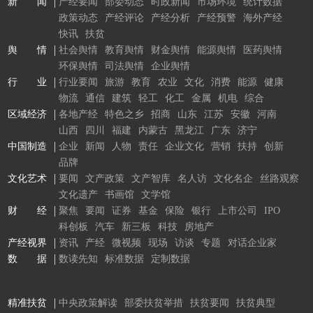
新 闻
产经要闻
部委动态
时政新闻
市场环境
统计数据
政策动态
产经评论
产经分析
产经预警
海外产经
快讯
扶贫
舆 情
社会舆情
教育舆情
财金舆情
能源舆情
医药舆情
环保舆情
司法舆情
企业舆情
行 业
行业要闻
旅游
教育
农业
文化
消费
能源
健康
物流
通信
建筑
轻工
化工
金属
机电
综合
区域经济
各地产经
特色之乡
招商
山东
江苏
安徽
河南
山西
四川
福建
内蒙古
黑龙江
广东
济宁
中国制造
企业
新闻
人物
责任
企业文化
营销
扶持
创新
品牌
文化艺术
要闻
文产政策
文产智库
名人访
文化名企
丝路观察
文化遗产
书画馆
文学馆
财 经
聚焦
要闻
证券
基金
保险
银行
上市公司
IPO
科创板
汽车
新三板
科技
房地产
产经视界
资讯
产经
微视频
现场
访谈
专题
对话企业家
数 据
数读先知
标准数据
定制数据
精准扶贫
中央政策解读
部委扶贫举措
扶贫要闻
扶贫典型