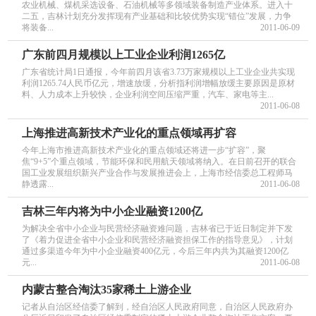
农业机械、煤机采选设备、石油机械等多领域装备制造产业体系。进入十
二五，吉林计划充分发挥现有产业基础和比较优势实现“错位”发展，力争
将装备...
2011-06-09
广东前四月规模以上工业企业利润1265亿
广东省统计局1日通报，今年前四月该省3.73万家规模以上工业企业共实现
利润1265.74人民币亿元，增速放缓，分析指利润增幅放缓主要原因是原材
料、人力成本上升较快，企业利润空间压缩严重，汽车、家电等主...
2011-06-08
上海推进高新技术产业化的重点领域再扩容
今年上海市推进高新技术产业化的重点领域还将进一步“扩容”，聚
焦“9+5”个重点领域，节能环保和民用航天领域将纳入。在日前召开的联合
国工业发展组织新兴产业合作与发展推进会上，上海市经信委总工程师马
静透露...
2011-06-08
吉林三年内将为中小企业融资1200亿
为解决全省中小企业与民营经济融资难问题，吉林省已于近日制定并下发
了《着力促进全省中小企业和民营经济融资担保工作的指导意见》，计划
通过多渠道今年为中小企业融资400亿元，今后三年内共为其融资1200亿
元...
2011-06-08
内蒙古整合淘汰35家稀土上游企业
记者从自治区经信委了解到，经自治区人民政府同意，自治区人民政府办