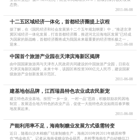
态势。
2011-06-08
十二五区域经济一体化，首都经济圈提上议程
据了解，在《国民经济和社会发展第十二个五年规划纲要》中，“推进京津
冀区域经济一体化发展，打造首都经济圈，推进河北沿海地区发展”已经成
为国家的新战略，首都经济圈将成为我国未来最重要的经济增长极之一，
迎来...
2011-06-08
中国首个旅游产业园在天津滨海新区揭牌
由中国国家旅游局与天津市人民政府共同建设的中国旅游产业园，日前在
天津滨海新区揭牌。未来十年，该园区将投资3000亿元人民币，建设国家
级旅游产业创新发展示范区。
2011-06-08
建基地创品牌，江西瑞昌特色农业成农民新宠
建立特色农业基地。按照“一乡一业、一村一品”思路，积极鼓励农民因地
制宜，发展适合地方特色的农业产品，促使一大批特色农业如雨后春笋般
地发展起来。
2011-06-08
产能利用率不足，海南制糖业发展方式亟需转变
近日，随着白沙木棉糖厂结束制糖生产，海南2010年跨2011年糖蔗榨季
也“鸣金收兵”。记者从海南省糖业协会获悉，本榨季海南生产白砂糖仅23