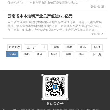
促进论坛”上，广东省东莞市副市长江凌激情洋溢地说。
2011-01-28
云南省木本油料产业总产值达125亿元
云南省建设全国重要的木本油料基地取得突破性进展。目前，云南省发展
核桃、油茶等木本油料作物3000多万亩，木本油料产品产量超过45万吨，
加工企业1000多家，产业总产值达125亿元，主产区农民年人均木本...
2011-01-28
121197条
上一页
1
8640
8641
8642
8643
8644
8645
8646
8647
8648
8657
下一页
微信公众号