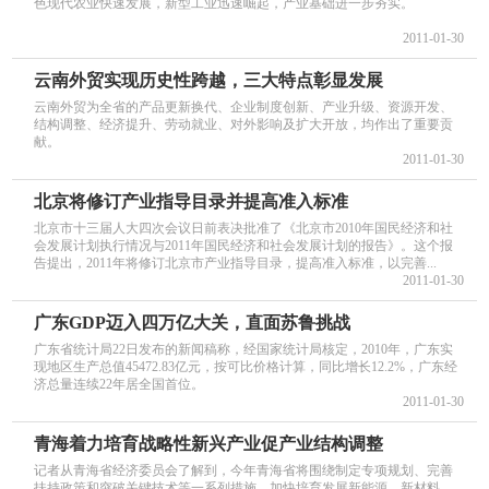
色现代农业快速发展，新型工业迅速崛起，产业基础进一步夯实。
2011-01-30
云南外贸实现历史性跨越，三大特点彰显发展
云南外贸为全省的产品更新换代、企业制度创新、产业升级、资源开发、
结构调整、经济提升、劳动就业、对外影响及扩大开放，均作出了重要贡
献。
2011-01-30
北京将修订产业指导目录并提高准入标准
北京市十三届人大四次会议日前表决批准了《北京市2010年国民经济和社
会发展计划执行情况与2011年国民经济和社会发展计划的报告》。这个报
告提出，2011年将修订北京市产业指导目录，提高准入标准，以完善...
2011-01-30
广东GDP迈入四万亿大关，直面苏鲁挑战
广东省统计局22日发布的新闻稿称，经国家统计局核定，2010年，广东实
现地区生产总值45472.83亿元，按可比价格计算，同比增长12.2%，广东经
济总量连续22年居全国首位。
2011-01-30
青海着力培育战略性新兴产业促产业结构调整
记者从青海省经济委员会了解到，今年青海省将围绕制定专项规划、完善
扶持政策和突破关键技术等一系列措施，加快培育发展新能源、新材料、