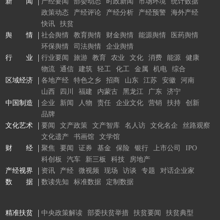
新 闻
产经要闻
部委动态
时政新闻
市场环境
统计数据
政策动态
产经评论
产经分析
产经预警
海外产经
快讯
扶贫
舆 情
社会舆情
教育舆情
财金舆情
能源舆情
医药舆情
环保舆情
司法舆情
企业舆情
行 业
行业要闻
旅游
教育
农业
文化
消费
能源
健康
物流
通信
建筑
轻工
化工
金属
机电
综合
区域经济
各地产经
特色之乡
招商
山东
江苏
安徽
河南
山西
四川
福建
内蒙古
黑龙江
广东
济宁
中国制造
企业
新闻
人物
责任
企业文化
营销
扶持
创新
品牌
文化艺术
要闻
文产政策
文产智库
名人访
文化名企
丝路观察
文化遗产
书画馆
文学馆
财 经
聚焦
要闻
证券
基金
保险
银行
上市公司
IPO
科创板
汽车
新三板
科技
房地产
产经视界
资讯
产经
微视频
现场
访谈
专题
对话企业家
数 据
数读先知
标准数据
定制数据
精准扶贫
中央政策解读
部委扶贫举措
扶贫要闻
扶贫典型