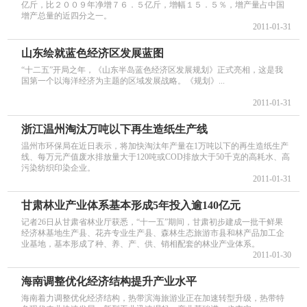
亿斤，比２００９年净增７６．５亿斤，增幅１５．５％，增产量占中国
增产总量的近四分之一。
2011-01-31
山东绘就蓝色经济区发展蓝图
“十二五”开局之年，《山东半岛蓝色经济区发展规划》正式亮相，这是我
国第一个以海洋经济为主题的区域发展战略。《规划》...
2011-01-31
浙江温州淘汰万吨以下再生造纸生产线
温州市环保局在近日表示，将加快淘汰年产量在1万吨以下的再生造纸生产
线、每万元产值废水排放量大于120吨或COD排放大于50千克的高耗水、高
污染纺织印染企业。
2011-01-31
甘肃林业产业体系基本形成5年投入逾140亿元
记者26日从甘肃省林业厅获悉，“十一五”期间，甘肃初步建成一批干鲜果
经济林基地生产县、花卉专业生产县、森林生态旅游市县和林产品加工企
业基地，基本形成了种、养、产、供、销相配套的林业产业体系。
2011-01-30
海南调整优化经济结构提升产业水平
海南着力调整优化经济结构，热带滨海旅游业正在加速转型升级，热带特