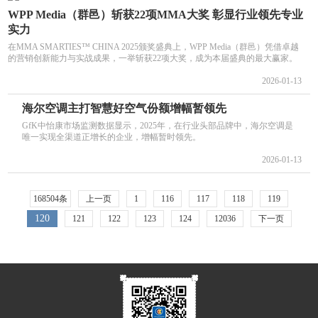
WPP Media（群邑）斩获22项MMA大奖 彰显行业领先专业
实力
在MMA SMARTIES™ CHINA 2025颁奖盛典上，WPP Media（群邑）凭借卓越
的营销创新能力与实战成果，一举斩获22项大奖，成为本届盛典的最大赢家。
2026-01-13
海尔空调主打智慧好空气份额增幅暂领先
GfK中怡康市场监测数据显示，2025年，在行业头部品牌中，海尔空调是
唯一实现全渠道正增长的企业，增幅暂时领先。
2026-01-13
168504条
上一页
1
116
117
118
119
120
121
122
123
124
12036
下一页