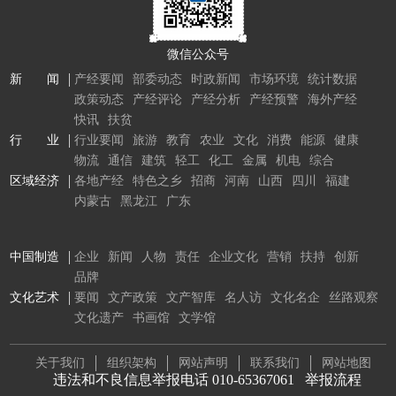
微信公众号
新 闻
产经要闻
部委动态
时政新闻
市场环境
统计数据
政策动态
产经评论
产经分析
产经预警
海外产经
快讯
扶贫
行 业
行业要闻
旅游
教育
农业
文化
消费
能源
健康
物流
通信
建筑
轻工
化工
金属
机电
综合
区域经济
各地产经
特色之乡
招商
河南
山西
四川
福建
内蒙古
黑龙江
广东
中国制造
企业
新闻
人物
责任
企业文化
营销
扶持
创新
品牌
文化艺术
要闻
文产政策
文产智库
名人访
文化名企
丝路观察
文化遗产
书画馆
文学馆
关于我们
组织架构
网站声明
联系我们
网站地图
违法和不良信息举报电话 010-65367061
举报流程