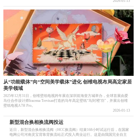
2026-01-13
从“功能载体”向“空间美学载体”进化 创维电视布局高定家居
美学领域
2025年12月31日，创维壁纸电视跨年展在深圳前海壹方城举办，全球首展由爱
马仕合作设计师Iracema Trevisan打造的马年高定壁纸“马到'橙'功”，并展出创维
壁纸电视A7H Pro。
2026-01-13
新型混合换相换流阀投运
近日，新型混合换相换流阀（HCC换流阀）结束168小时试运行后，在国家
电网公司河南灵宝背靠背换流站正式投入商业运行。这是由我国完全自主