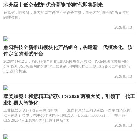
芯升级丨低空安防“优价高能”的时代即将到来
在低空安防领域，最大的成本往往不是设备本身，而是为“不算匹配”所支付的
隐性溢价。
2026-01-13
鼎阳科技全新推出模块化产品组合，构建新一代模块化、软
件定义的测试平台
2026年1月12日，鼎阳科技全新推出PXIe模块化示波器、PXIe模块化矢量网络
分析仪和USB矢量网络分析仪三款新品，并同步推出三款PXIe嵌入式控制器与
PXIe混合机箱。
2026-01-13
双奖加冕！和意精工斩获CES 2026 两项大奖，引领下一代工
业机器人智能化
工业机器人 AI 领域诞生焦点时刻 —— 源自和意精工的 AARS（自主自适应机
器人系统）技术，携手合作伙伴斗山机器人（Doosan Robotics），一举斩获
CES 2026 “人工智能” 类别 “最佳创新” 奖
2026-01-13