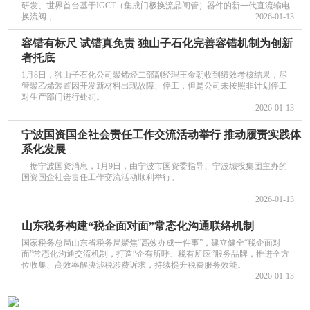
研发、世界首台基于IGCT（集成门极换流晶闸管）器件的新一代直流输电
换流阀，
2026-01-13
容错有标尺 试错真免责 独山子石化完善容错机制为创新
者托底
1月8日，独山子石化公司聚烯烃二部副经理王金朝收到绩效考核结果，尽
管聚乙烯装置因开发新材料出现故障、停工，但是公司未按照非计划停工
对生产部门进行处罚。
2026-01-13
宁波国资国企社会责任工作交流活动举行 推动履责实践体
系化发展
据宁波国资消息，1月9日，由宁波市国资委指导、宁波城投集团主办的
国资国企社会责任工作交流活动顺利举行。
2026-01-13
山东税务构建“税企面对面”常态化沟通联络机制
国家税务总局山东省税务局聚焦“高效办成一件事”，建立健全“税企面对
面”常态化沟通交流机制，打造“企有所呼、税有所应”服务品牌，推进全方
位收集、高效率解决涉税涉费诉求，持续提升税费服务效能。
2026-01-13