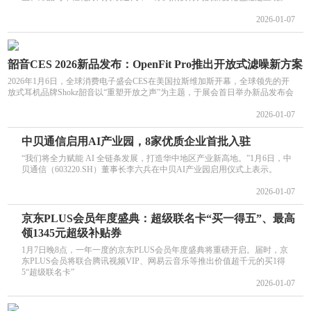
2026-01-07
韶音CES 2026新品发布：OpenFit Pro推出开放式滤噪新方案
2026年1月6日，全球消费电子盛会CES在美国拉斯维加斯开幕，全球领先的开
放式耳机品牌Shokz韶音以“重塑开放之声”为主题，于展会首日举办新品发布会
2026-01-07
中贝通信启用AI产业园，8家优质企业首批入驻
“我们将全力赋能 AI 全链条发展，打造华中地区产业新高地。”1月6日，中
贝通信（603220.SH）董事长李六兵在中贝AI产业园启用仪式上表示。
2026-01-07
京东PLUS会员年度盛典：超级联名卡“买一得五”、最高
领1345元超级补贴券
1月7日晚8点，一年一度的京东PLUS会员年度盛典将重磅开启。届时，京
东PLUS会员将联合腾讯视频VIP、网易云音乐等推出价值超千元的买1得
5“超级联名卡”
2026-01-07