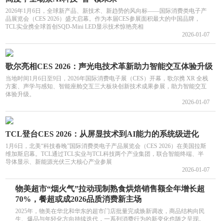
2026年1月6日，全球新产品、新技术、新趋势的风向标——国际消费类电子产
品展览会（CES 2026）盛大启幕。作为本届CES参展面积最大的中国品牌，
TCL实业携全球首创SQD-Mini LED显示技术惊艳亮相
2026-01-07
歌尔亮相CES 2026：声光电技术革新助力智能交互体验升级
当地时间1月6日至9日，2026年国际消费电子展（CES）开幕，歌尔携 XR 全栈
方案、声学与感知、智能座舱交互三大板块创新技术成果参展，助力智能交互
体验升级。
2026-01-07
TCL登台CES 2026：从屏显技术到AI能力的系统级进化
1月6日，北美“科技春晚”国际消费类电子产品展览会（CES 2026）在美国拉斯
维加斯启幕。TCL通过TCL实业与TCL科技两个产业集团，联合智能终端、半
导体显示、新能源光伏三大核心产业参展
2026-01-07
物美超市“烟火气”拉动现制熟食烘焙销售额全年增长超
70%，餐超或成2026品质消费新主场
2025年，物美在华北和华东的超市门店批量完成焕新调改，商品结构向民
生、爆品与年轻化方向持续迭代，一系列消费行为的新变化也随之呈现。