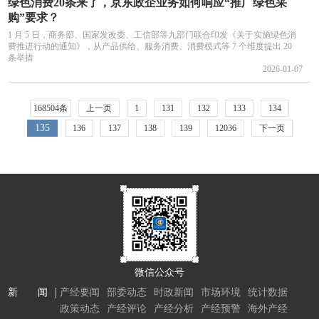
绿色消费20条来了，京东政企业务如何响应“推广绿色采
购”要求？
1 月 5 日，商务部、国家发改委、工信部等九部门联合印发《关于实施绿色消
费推进行动的通知》，从产品供给、服务消费、消费模式等 7 个维度提出 20
条举措
2026-01-07
168504条
上一页
1
131
132
133
134
135
136
137
138
139
12036
下一页
微信公众号
新 闻
产经要闻
部委动态
时政新闻
市场环境
统计数据
政策动态
产经评论
产经分析
产经预警
海外产经