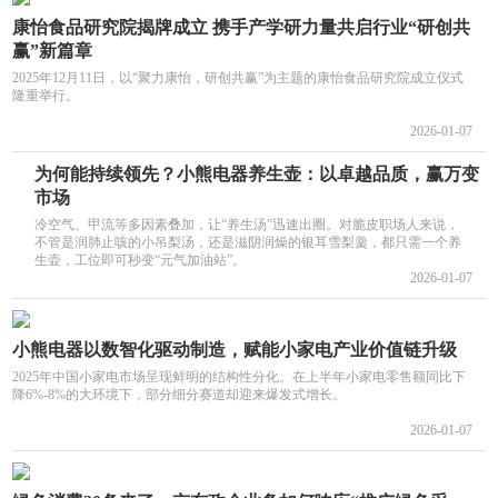
康怡食品研究院揭牌成立 携手产学研力量共启行业“研创共
赢”新篇章
2025年12月11日，以“聚力康怡，研创共赢”为主题的康怡食品研究院成立仪式
隆重举行。
2026-01-07
为何能持续领先？小熊电器养生壶：以卓越品质，赢万变
市场
冷空气、甲流等多因素叠加，让“养生汤”迅速出圈。对脆皮职场人来说，
不管是润肺止咳的小吊梨汤，还是滋阴润燥的银耳雪梨羹，都只需一个养
生壶，工位即可秒变“元气加油站”。
2026-01-07
小熊电器以数智化驱动制造，赋能小家电产业价值链升级
2025年中国小家电市场呈现鲜明的结构性分化。在上半年小家电零售额同比下
降6%-8%的大环境下，部分细分赛道却迎来爆发式增长。
2026-01-07