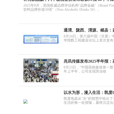
2025年8月，英国权威品牌评估机构"品牌金融"（Brand Finan
饮料品牌价值50强"（Non-Alcoholic Drinks 50）。
通渭、陇西、渭源、岷县：四
8月24日，第六届中国（甘肃
华指数工程建设论坛上首次发布
兆讯传媒发布2025半年报
8月23日，“中国高铁媒体第一股”
年上半年，公司实现营业收
以水为形，漫入生活：凯度
凯度电器从“水”的智慧中给出
生活的每一处褶皱，最终沉淀出