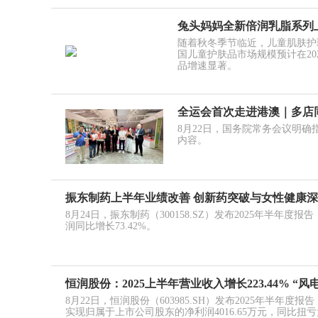
兔头妈妈全新倍润乳脂系列
随着秋冬季节临近，儿童肌肤护理市
国儿童护肤品市场规模预计在20
品增速显著。
全运会首次走进港澳｜多店
8月22日，国务院常务会议明
内容。
振东制药上半年业绩改善 创新药突破与女性健康
8月24日，振东制药（300158.SZ）发布2025年半年度
润同比增长73.42%。
恒润股份：2025上半年营业收入增长223.44% “
8月22日，恒润股份（603985.SH）发布2025年半年度报
实现归属于上市公司股东的净利润4016.65万元，同比扭