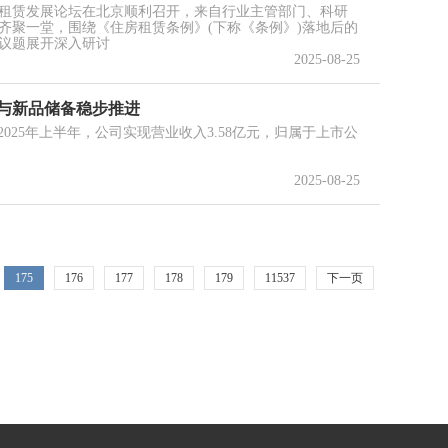
住房租赁发展论坛在北京顺利召开，来自行业主管部门、科研
齐聚一堂，围绕《住房租赁条例》(下称《条例》)落地后的
议题展开深入研讨
2025-08-25
布局与新品储备稳步推进
告。2025年上半年，公司实现营业收入3.58亿元，归属于上市公
2025-08-25
175
176
177
178
179
11537
下一页