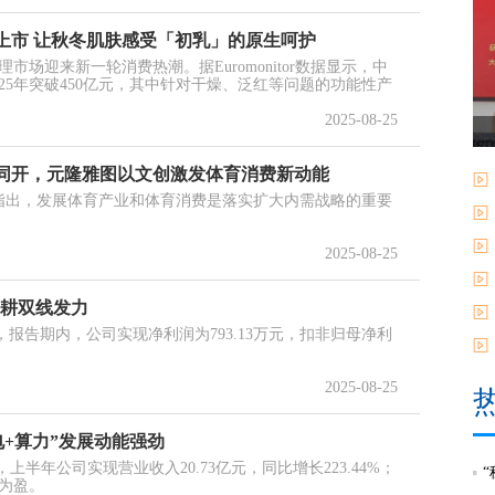
上市 让秋冬肌肤感受「初乳」的原生呵护
场迎来新一轮消费热潮。据Euromonitor数据显示，中
25年突破450亿元，其中针对干燥、泛红等问题的功能性产
2025-08-25
同开，元隆雅图以文创激发体育消费新动能
确指出，发展体育产业和体育消费是落实扩大内需战略的重要
2025-08-25
深耕双线发力
报告，报告期内，公司实现净利润为793.13万元，扣非归母净利
2025-08-25
风电+算力”发展动能强劲
告，上半年公司实现营业收入20.73亿元，同比增长223.44%；
亏为盈。