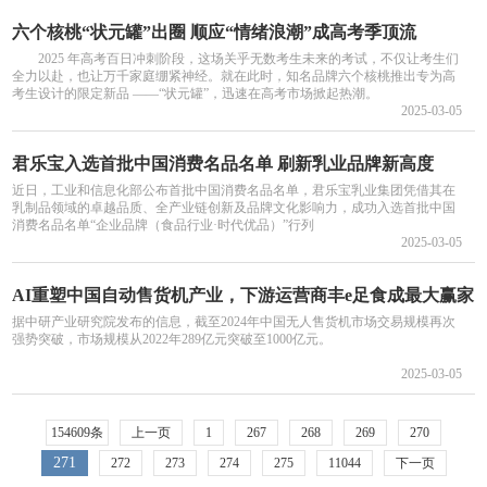
六个核桃“状元罐”出圈 顺应“情绪浪潮”成高考季顶流
2025 年高考百日冲刺阶段，这场关乎无数考生未来的考试，不仅让考生们
全力以赴，也让万千家庭绷紧神经。就在此时，知名品牌六个核桃推出专为高
考生设计的限定新品 ——“状元罐”，迅速在高考市场掀起热潮。
2025-03-05
君乐宝入选首批中国消费名品名单 刷新乳业品牌新高度
近日，工业和信息化部公布首批中国消费名品名单，君乐宝乳业集团凭借其在
乳制品领域的卓越品质、全产业链创新及品牌文化影响力，成功入选首批中国
消费名品名单“企业品牌（食品行业·时代优品）”行列
2025-03-05
AI重塑中国自动售货机产业，下游运营商丰e足食成最大赢家
据中研产业研究院发布的信息，截至2024年中国无人售货机市场交易规模再次
强势突破，市场规模从2022年289亿元突破至1000亿元。
2025-03-05
154609条
上一页
1
267
268
269
270
271
272
273
274
275
11044
下一页