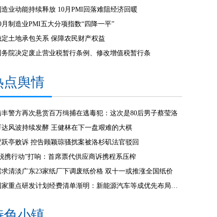
制造业动能持续释放 10月PMI回落难阻经济回暖
10月制造业PMI五大分项指数“四降一平”
稳定土地承包关系 保障农民财产权益
国务院决定废止营业税暂行条例、修改增值税暂行条
热点舆情
陆丰警方再次悬赏百万缉捕在逃毒犯：这次是80后男子蔡莹洛
万达风波持续发酵 王健林在下一盘艰难的大棋
贾跃亭败诉 控告顾颖琼骚扰案被洛杉矶法官驳回
“脱携行动”打响：首席票代供应商诉携程系压榨
需求清淡广东23家纸厂下调废纸价格 双十一或推涨全国纸价
国家重点研发计划经费清单渐明：新能源汽车等成优先布局行业
特色小镇