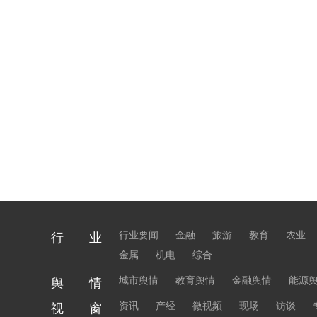
行业要闻
金融
旅游
教育
农业
行 业
金属
机电
综合
城市舆情
教育舆情
金融舆情
能源
舆 情
资讯
产经
微视频
现场
访谈
视 窗