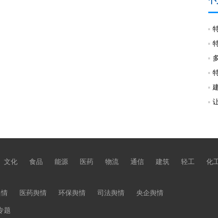
文化
食品
能源
医药
物流
通信
建筑
轻工
化
舆情
医药舆情
环保舆情
司法舆情
央企舆情
专题