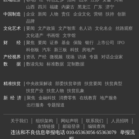
山西
四川
福建
内蒙古
黑龙江
广东
济宁
中国制造
企业
新闻
人物
责任
企业文化
营销
扶持
创新
品牌
文化艺术
要闻
文产政策
文产智库
名人访
文化名企
丝路观察
文化遗产
书画馆
文学馆
财 经
聚焦
要闻
证券
基金
保险
银行
上市公司
IPO
科创板
汽车
新三板
科技
房地产
产经视界
资讯
产经
微视频
现场
访谈
专题
对话企业家
数 据
数读先知
标准数据
定制数据
精准扶贫
中央政策解读
部委扶贫举措
扶贫要闻
扶贫典型
扶贫产业
扶贫人物
扶贫乱象
新 经 济
聚焦
金融科技
消费零售
在线教育
地产服务
出行服务
专题报道
关于我们
组织架构
网站声明
联系我们
人员招聘
友情链接
邮箱登录
编辑查询
违法和不良信息举报电话 010-65363056 65363079
举报流
程