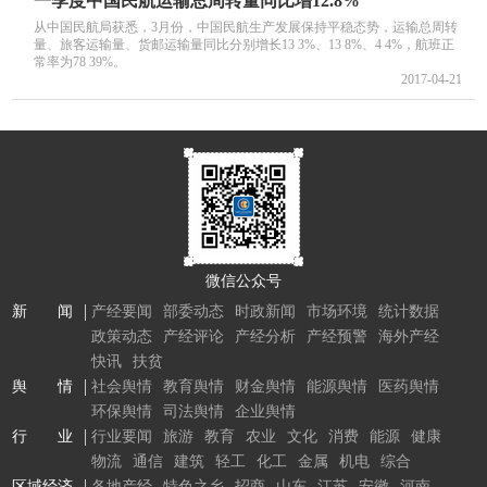
一季度中国民航运输总周转量同比增12.8%
从中国民航局获悉，3月份，中国民航生产发展保持平稳态势，运输总周转
量、旅客运输量、货邮运输量同比分别增长13 3%、13 8%、4 4%，航班正
常率为78 39%。
2017-04-21
微信公众号
新 闻
产经要闻
部委动态
时政新闻
市场环境
统计数据
政策动态
产经评论
产经分析
产经预警
海外产经
快讯
扶贫
舆 情
社会舆情
教育舆情
财金舆情
能源舆情
医药舆情
环保舆情
司法舆情
企业舆情
行 业
行业要闻
旅游
教育
农业
文化
消费
能源
健康
物流
通信
建筑
轻工
化工
金属
机电
综合
区域经济
各地产经
特色之乡
招商
山东
江苏
安徽
河南