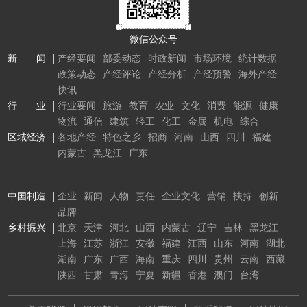
微信公众号
新 闻
产经要闻
部委动态
时政新闻
市场环境
统计数据
政策动态
产经评论
产经分析
产经预警
海外产经
快讯
行 业
行业要闻
旅游
教育
农业
文化
消费
能源
健康
物流
通信
建筑
轻工
化工
金属
机电
综合
区域经济
各地产经
特色之乡
招商
河南
山西
四川
福建
内蒙古
黑龙江
广东
中国制造
企业
新闻
人物
责任
企业文化
营销
扶持
创新
品牌
乡村振兴
北京
天津
河北
山西
内蒙古
辽宁
吉林
黑龙江
上海
江苏
浙江
安徽
福建
江西
山东
河南
湖北
湖南
广东
广西
海南
重庆
四川
贵州
云南
西藏
陕西
甘肃
青海
宁夏
新疆
香港
澳门
台湾