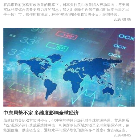
在高市政府宽松财政政策的拖累下，日本央行货币政策陷入被动局面，与美国
实际利差弥合需要更有力度的加息；加之汇率降至近40年低点时日本当局才出
手干预汇市，操作时机滞后，种种“被动”的经济政策将令日元疲弱持续。
2026-08-06
中东局势不定 多维度影响全球经济
虽然目前美伊双方暂时停火，但冲突的持续升级已对全球能源格局、贸易体系
与宏观经济运行造成系统性冲击，相关影响从区域外溢至全球主要经济体，在
能源价格、供应链安全、通胀水平与经济增长预期等多个维度引发连锁反应。
2026-08-05