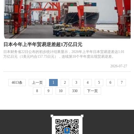
日本今年上半年贸易逆差超1万亿日元
日本财务省22日公布的初步统计结果显示，2026年上半年日本贸易逆差达1.01
万亿日元（1美元约合157.75日元），连续第10个半年度出现贸易逆差。
2026-07-27
1
4613条
上一页
2
3
4
5
6
7
8
9
10
330
下一页