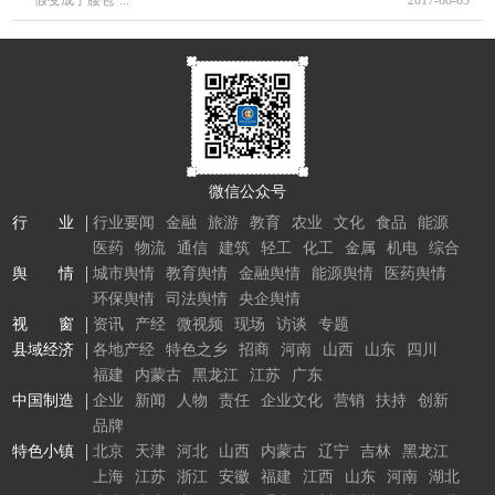
微信公众号
行 业
行业要闻
金融
旅游
教育
农业
文化
食品
能源
医药
物流
通信
建筑
轻工
化工
金属
机电
综合
舆 情
城市舆情
教育舆情
金融舆情
能源舆情
医药舆情
环保舆情
司法舆情
央企舆情
视 窗
资讯
产经
微视频
现场
访谈
专题
县域经济
各地产经
特色之乡
招商
河南
山西
山东
四川
福建
内蒙古
黑龙江
江苏
广东
中国制造
企业
新闻
人物
责任
企业文化
营销
扶持
创新
品牌
特色小镇
北京
天津
河北
山西
内蒙古
辽宁
吉林
黑龙江
上海
江苏
浙江
安徽
福建
江西
山东
河南
湖北