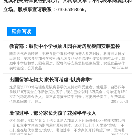
究其相关法律责任的权力。凡转载文章，不代表本网观点和
立场。版权事宜请联系：010-65363056。
延伸阅读
教育部：鼓励中小学校幼儿园在厨房配餐间安装监控
随着天气逐渐转暖，学校食物中毒和传染病进入多发时段。教育部近日发
出通知，要求各地加强学校和幼儿园食品安全管理和传染病防控工作，鼓
励中小学校和幼儿园在厨房、配餐间等安装监控摄像装置，实现食品制作
实时监控，公开食品...
2017-04-18
出国留学花销大 家长可考虑“以房养学”
逸鼎投资CEO傅浩强也是以房养学的支持者和受益者。他透露，自己四年
前以12 8万美金在休斯敦买的房子，现在已经涨到18万美金，每年还有15%
左右的稳定租金收入。差不多等孩子留学回来，再把房子卖了，学费基本
也就都回来了。但...
2017-05-08
暑假过半，部分家长为孩子花掉半年收入
这个暑假，汉口的龙女士把女儿送入加拿大不列颠哥伦比亚省排名前10的
一所私立中学体验为期两周的夏校住读。送孩子出门行万里路“烧钱”，不
出门坐在培优班里也“烧钱”。暑假过半，不少家长开始盼望开学，因为暑
假变成了腰包“...
2017-08-03