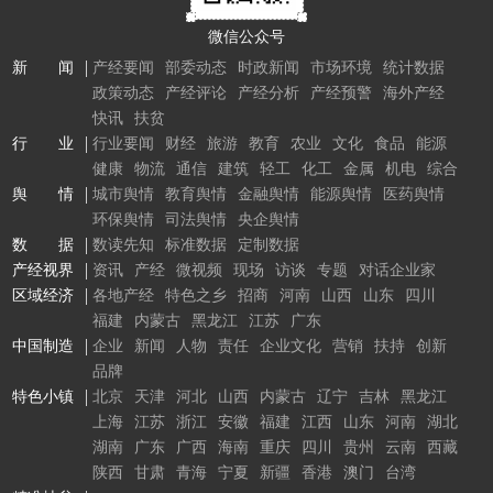
微信公众号
新 闻
产经要闻
部委动态
时政新闻
市场环境
统计数据
政策动态
产经评论
产经分析
产经预警
海外产经
快讯
扶贫
行 业
行业要闻
财经
旅游
教育
农业
文化
食品
能源
健康
物流
通信
建筑
轻工
化工
金属
机电
综合
舆 情
城市舆情
教育舆情
金融舆情
能源舆情
医药舆情
环保舆情
司法舆情
央企舆情
数 据
数读先知
标准数据
定制数据
产经视界
资讯
产经
微视频
现场
访谈
专题
对话企业家
区域经济
各地产经
特色之乡
招商
河南
山西
山东
四川
福建
内蒙古
黑龙江
江苏
广东
中国制造
企业
新闻
人物
责任
企业文化
营销
扶持
创新
品牌
特色小镇
北京
天津
河北
山西
内蒙古
辽宁
吉林
黑龙江
上海
江苏
浙江
安徽
福建
江西
山东
河南
湖北
湖南
广东
广西
海南
重庆
四川
贵州
云南
西藏
陕西
甘肃
青海
宁夏
新疆
香港
澳门
台湾