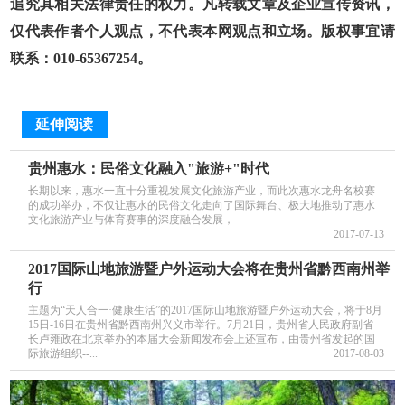
追究其相关法律责任的权力。凡转载文章及企业宣传资讯，
仅代表作者个人观点，不代表本网观点和立场。版权事宜请
联系：010-65367254。
延伸阅读
贵州惠水：民俗文化融入"旅游+"时代
长期以来，惠水一直十分重视发展文化旅游产业，而此次惠水龙舟名校赛
的成功举办，不仅让惠水的民俗文化走向了国际舞台、极大地推动了惠水
文化旅游产业与体育赛事的深度融合发展，
2017-07-13
2017国际山地旅游暨户外运动大会将在贵州省黔西南州举
行
主题为“天人合一·健康生活”的2017国际山地旅游暨户外运动大会，将于8月
15日-16日在贵州省黔西南州兴义市举行。7月21日，贵州省人民政府副省
长卢雍政在北京举办的本届大会新闻发布会上还宣布，由贵州省发起的国
际旅游组织--...
2017-08-03