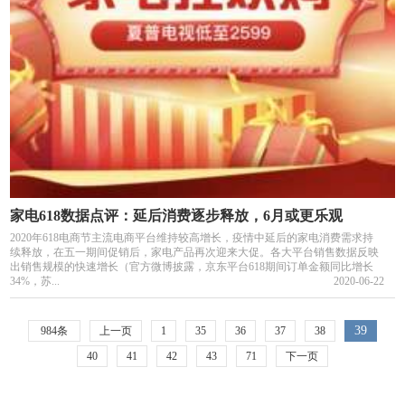
家电618数据点评：延后消费逐步释放，6月或更乐观
2020年618电商节主流电商平台维持较高增长，疫情中延后的家电消费需求持
续释放，在五一期间促销后，家电产品再次迎来大促。各大平台销售数据反映
出销售规模的快速增长（官方微博披露，京东平台618期间订单金额同比增长
34%，苏...
2020-06-22
39
984条
上一页
1
35
36
37
38
40
41
42
43
71
下一页