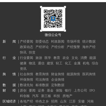
微信公众号
新 闻
产经要闻
部委动态
时政新闻
市场环境
统计数据
政策动态
产经评论
产经分析
产经预警
海外产经
快讯
扶贫
行 业
行业要闻
旅游
医学
教育
农业
文化
消费
能源
健康
物流
通信
建筑
轻工
化工
金属
机电
综合
资讯
舆 情
社会舆情
教育舆情
财金舆情
能源舆情
医药舆情
环保舆情
司法舆情
企业舆情
数 据
数读先知
标准数据
定制数据
财 经
原创
要闻
证券
基金
保险
银行
上市公司
IPO
科创板
汽车
新三板
科技
房地产
区域经济
各地产经
特色之乡
招商
山东
江苏
安徽
河南