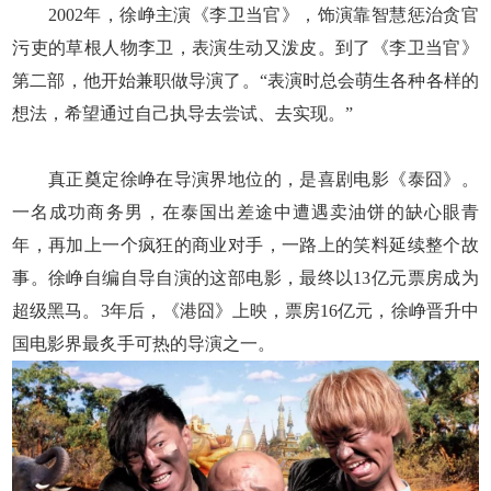
2002年，徐峥主演《李卫当官》，饰演靠智慧惩治贪官
污吏的草根人物李卫，表演生动又泼皮。到了《李卫当官》
第二部，他开始兼职做导演了。“表演时总会萌生各种各样的
想法，希望通过自己执导去尝试、去实现。”
真正奠定徐峥在导演界地位的，是喜剧电影《泰囧》。
一名成功商务男，在泰国出差途中遭遇卖油饼的缺心眼青
年，再加上一个疯狂的商业对手，一路上的笑料延续整个故
事。徐峥自编自导自演的这部电影，最终以13亿元票房成为
超级黑马。3年后，《港囧》上映，票房16亿元，徐峥晋升中
国电影界最炙手可热的导演之一。