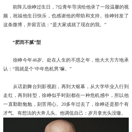
前阵儿徐峥过生日，7位青年导演给他录了一段温馨的视
频，祝福他生日快乐，也感谢他的帮助和支持。徐峥转发了
这条微博，并留言说：“是大家成就了现在的我。”
“肥而不腻”型
徐峥今年46岁。处在人生的不惑之年，他大大方方地承
认：“我就是个‘中年危机男’嘛。”
从话剧舞台到影视剧，再到大银幕，从大学毕业入行到
走红，再到转型，徐峥似乎时刻都在一种危机感中，所以他
一直勤勤勉勉，刻苦用心。20多年过去了，徐峥还是那个有
才气、有想法的大奔儿头。他调侃自己：岁月拿光头没辙。