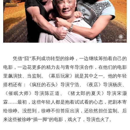
凭借“囧”系列成功转型的徐峥，一边继续筹拍着自己的
电影，一边花更多的精力去与青年导演合作，在他们的电影
里飙演技、当监制。《幕后玩家》就是其中之一。他的年轻
搭档还有：《疯狂的石头》导演宁浩、《夜店》导演杨庆、
《催眠大师》导演陈正道、《猪太郎的夏天》导演宋灏
霖……最初，这些年轻人都是抱着试试看的心态，把剧本寄
给徐峥。没想到，徐峥不但答应出演，还欣然担任监制。后
来这些被徐峥“插一脚”的电影，戏火了，导演也火了。