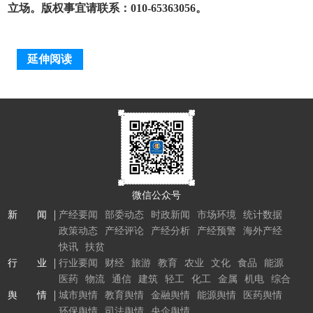
立场。版权事宜请联系：010-65363056。
延伸阅读
微信公众号
新 闻
产经要闻
部委动态
时政新闻
市场环境
统计数据
政策动态
产经评论
产经分析
产经预警
海外产经
快讯
扶贫
行 业
行业要闻
财经
旅游
教育
农业
文化
食品
能源
医药
物流
通信
建筑
轻工
化工
金属
机电
综合
舆 情
城市舆情
教育舆情
金融舆情
能源舆情
医药舆情
环保舆情
司法舆情
央企舆情