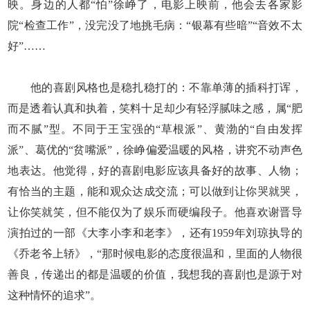
映。身边的人都“怕”徐峥了，电影上映前，他会去各家影
院“检查工作”，没完没了地挑毛病：“银幕有些暗”“音效不太
好”……
他的喜剧风格也是稳扎稳打的：不靠单薄的插科打诨，
而是透着认真和执着，笑料十足却少有轻浮腻味之感，属“肥
而不腻”型。不同于王宝强的“草根派”、黄渤的“自由发挥
派”、葛优的“贫嘴派”，徐峥偏爱温暖的风格，讲究不动声色
地表达。他觉得，好的喜剧电影应该具备好的故事、人物；
有恰当的主题，能和观众达成交流；可以做到让你哭就哭，
让你笑就笑，但不能仅为了娱乐而硬编段子。他喜欢谢晋导
演拍过的一部《大李小李和老李》，还有1959年刘琼执导的
《乔老爷上轿》，“那时候电影的态度很温和，里面的人物很
善良，传递出的都是温暖的价值，我想我的喜剧也是源于对
这种情怀的追求”。