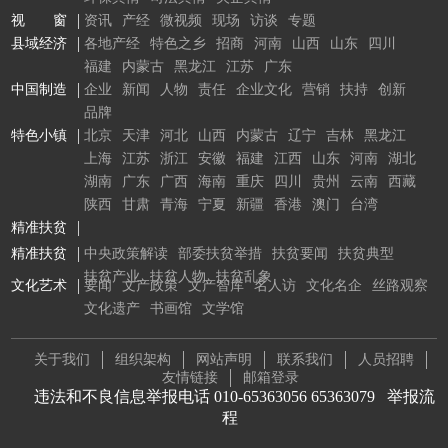
视 窗
资讯
产经
微视频
现场
访谈
专题
县域经济
各地产经
特色之乡
招商
河南
山西
山东
四川
福建
内蒙古
黑龙江
江苏
广东
中国制造
企业
新闻
人物
责任
企业文化
营销
扶持
创新
品牌
特色小镇
北京
天津
河北
山西
内蒙古
辽宁
吉林
黑龙江
上海
江苏
浙江
安徽
福建
江西
山东
河南
湖北
湖南
广东
广西
海南
重庆
四川
贵州
云南
西藏
陕西
甘肃
青海
宁夏
新疆
香港
澳门
台湾
精准扶贫
精准扶贫
中央政策解读
部委扶贫举措
扶贫要闻
扶贫典型
扶贫产业
扶贫人物
扶贫乱象
文化艺术
要闻
文产政策
文产智库
名人访
文化名企
丝路观察
文化遗产
书画馆
文学馆
关于我们
组织架构
网站声明
联系我们
人员招聘
友情链接
邮箱登录
违法和不良信息举报电话 010-65363056 65363079
举报流
程