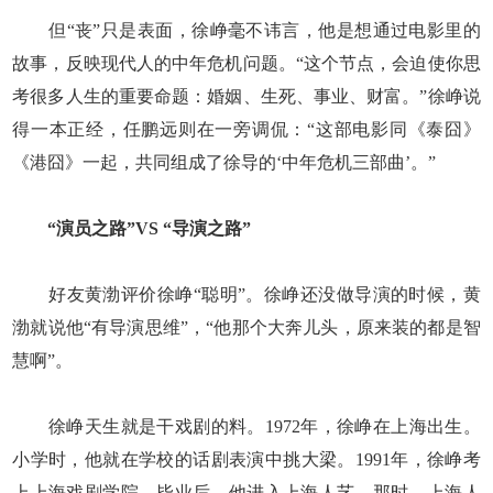
但“丧”只是表面，徐峥毫不讳言，他是想通过电影里的
故事，反映现代人的中年危机问题。“这个节点，会迫使你思
考很多人生的重要命题：婚姻、生死、事业、财富。”徐峥说
得一本正经，任鹏远则在一旁调侃：“这部电影同《泰囧》
《港囧》一起，共同组成了徐导的‘中年危机三部曲’。”
“演员之路”VS “导演之路”
好友黄渤评价徐峥“聪明”。徐峥还没做导演的时候，黄
渤就说他“有导演思维”，“他那个大奔儿头，原来装的都是智
慧啊”。
徐峥天生就是干戏剧的料。1972年，徐峥在上海出生。
小学时，他就在学校的话剧表演中挑大梁。1991年，徐峥考
上上海戏剧学院。毕业后，他进入上海人艺。那时，上海人