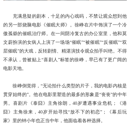
充满悬疑的剧本，十足的内心戏码，不禁让观众想到他
的另一部烧脑电影《催眠大师》。徐峥在片中饰演了一个冷
傲孤僻的催眠治疗师。在一间阴冷复古的办公室里，他和莫
文蔚扮演的女病人上演了一场场“催眠”“被催眠”“反催眠”“双
层催眠”的大戏，反转剧情、精湛演技令观众拍手叫绝。不得
不承认，曾被贴上“喜剧人”标签的徐峥，早已有了更广阔的
电影天地。
徐峥倒觉得，“无论拍什么类型的片子，我的电影内核是
贯穿始终的”。他在电影里塑造的最多的形象是“丧丧”的中年
男。喜剧片《泰囧》主角徐朗，40岁遭遇事业危机；《港
囧》主角徐来，40岁开始寻找“放不下的初恋”；《幕后玩
家》里的钟小年也正当中年，他面临着各种选择。