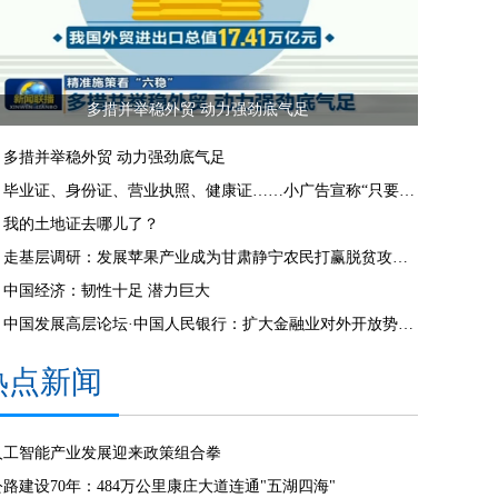
多措并举稳外贸 动力强劲底气足
多措并举稳外贸 动力强劲底气足
毕业证、身份证、营业执照、健康证……小广告宣称“只要你需要，就能办到” 记者街头探假证（来信调查）
我的土地证去哪儿了？
走基层调研：发展苹果产业成为甘肃静宁农民打赢脱贫攻坚战的利器
中国经济：韧性十足 潜力巨大
中国发展高层论坛·中国人民银行：扩大金融业对外开放势在必行
热点新闻
人工智能产业发展迎来政策组合拳
公路建设70年：484万公里康庄大道连通"五湖四海"