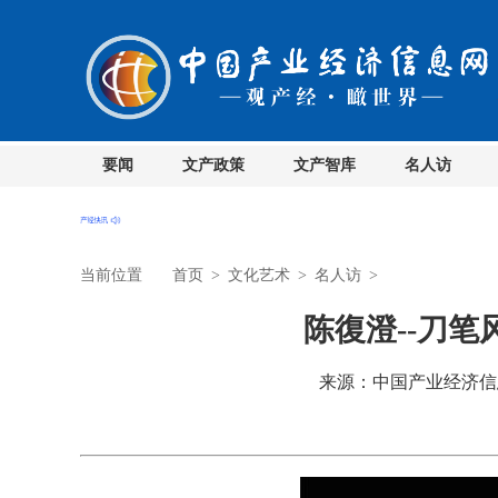
要闻
文产政策
文产智库
名人访
当前位置
首页
>
文化艺术
>
名人访
>
陈復澄--刀
来源：中国产业经济信息网