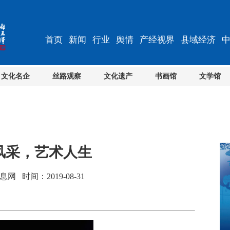
首页
新闻
行业
舆情
产经视界
县域经济
文化名企
丝路观察
文化遗产
书画馆
文学馆
笔风采，艺术人生
 时间：2019-08-31