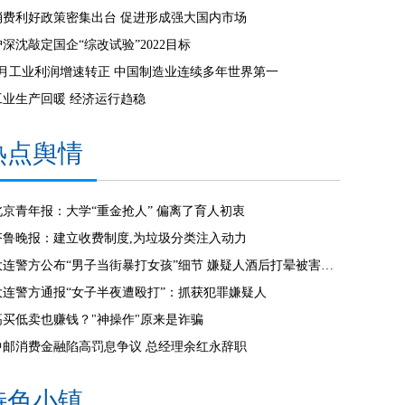
消费利好政策密集出台 促进形成强大国内市场
沪深沈敲定国企“综改试验”2022目标
7月工业利润增速转正 中国制造业连续多年世界第一
工业生产回暖 经济运行趋稳
热点舆情
北京青年报：大学“重金抢人” 偏离了育人初衷
齐鲁晚报：建立收费制度,为垃圾分类注入动力
大连警方公布“男子当街暴打女孩”细节 嫌疑人酒后打晕被害人楼洞猥亵
大连警方通报“女子半夜遭殴打”：抓获犯罪嫌疑人
高买低卖也赚钱？"神操作"原来是诈骗
中邮消费金融陷高罚息争议 总经理余红永辞职
特色小镇