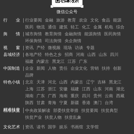
微信公众号
行 业
行业要闻
金融
旅游
教育
农业
文化
食品
能源
医药
物流
通信
建筑
轻工
化工
金属
机电
综合
舆 情
城市舆情
教育舆情
金融舆情
能源舆情
医药舆情
环保舆情
司法舆情
央企舆情
视 窗
资讯
产经
微视频
现场
访谈
专题
县域经济
各地产经
特色之乡
招商
河南
山西
山东
四川
福建
内蒙古
黑龙江
江苏
广东
中国制造
企业
新闻
人物
责任
企业文化
营销
扶持
创新
品牌
特色小镇
北京
天津
河北
山西
内蒙古
辽宁
吉林
黑龙江
上海
江苏
浙江
安徽
福建
江西
山东
河南
湖北
湖南
广东
广西
海南
重庆
四川
贵州
云南
西藏
陕西
甘肃
青海
宁夏
新疆
香港
澳门
台湾
精准扶贫
精准扶贫
中央政策解读
部委扶贫举措
扶贫要闻
扶贫典型
扶贫产业
扶贫人物
扶贫乱象
文化艺术
资讯
读书
国学
娱乐
书画馆
文学馆