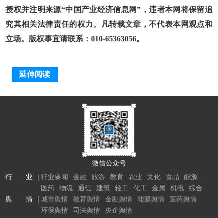
授权并注明来源“中国产业经济信息网”，违者本网将保留追
究其相关法律责任的权力。凡转载文章，不代表本网观点和
立场。版权事宜请联系：010-65363056。
延伸阅读
微信公众号
行 业
行业要闻
金融
旅游
教育
农业
文化
食品
能源
医药
物流
通信
建筑
轻工
化工
金属
机电
综合
舆 情
城市舆情
教育舆情
金融舆情
能源舆情
医药舆情
环保舆情
司法舆情
央企舆情