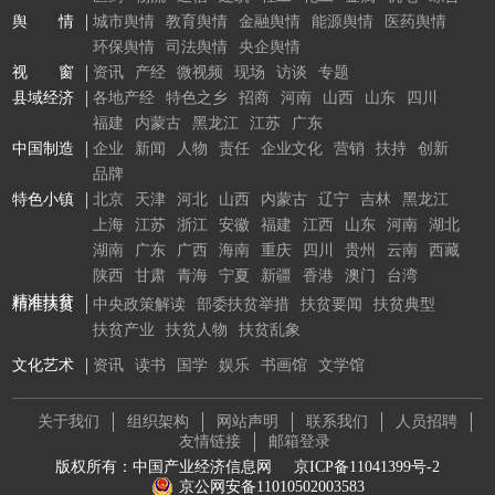
舆 情
城市舆情
教育舆情
金融舆情
能源舆情
医药舆情
环保舆情
司法舆情
央企舆情
视 窗
资讯
产经
微视频
现场
访谈
专题
县域经济
各地产经
特色之乡
招商
河南
山西
山东
四川
福建
内蒙古
黑龙江
江苏
广东
中国制造
企业
新闻
人物
责任
企业文化
营销
扶持
创新
品牌
特色小镇
北京
天津
河北
山西
内蒙古
辽宁
吉林
黑龙江
上海
江苏
浙江
安徽
福建
江西
山东
河南
湖北
湖南
广东
广西
海南
重庆
四川
贵州
云南
西藏
陕西
甘肃
青海
宁夏
新疆
香港
澳门
台湾
精准扶贫
精准扶贫
中央政策解读
部委扶贫举措
扶贫要闻
扶贫典型
扶贫产业
扶贫人物
扶贫乱象
文化艺术
资讯
读书
国学
娱乐
书画馆
文学馆
关于我们
组织架构
网站声明
联系我们
人员招聘
友情链接
邮箱登录
版权所有：中国产业经济信息网
京ICP备11041399号-2
京公网安备11010502003583