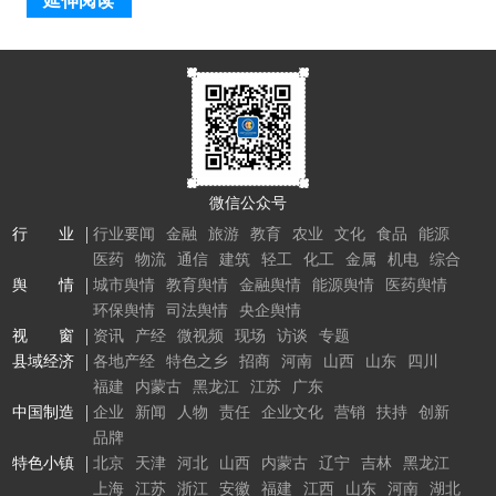
延伸阅读
微信公众号
行 业
行业要闻
金融
旅游
教育
农业
文化
食品
能源
医药
物流
通信
建筑
轻工
化工
金属
机电
综合
舆 情
城市舆情
教育舆情
金融舆情
能源舆情
医药舆情
环保舆情
司法舆情
央企舆情
视 窗
资讯
产经
微视频
现场
访谈
专题
县域经济
各地产经
特色之乡
招商
河南
山西
山东
四川
福建
内蒙古
黑龙江
江苏
广东
中国制造
企业
新闻
人物
责任
企业文化
营销
扶持
创新
品牌
特色小镇
北京
天津
河北
山西
内蒙古
辽宁
吉林
黑龙江
上海
江苏
浙江
安徽
福建
江西
山东
河南
湖北