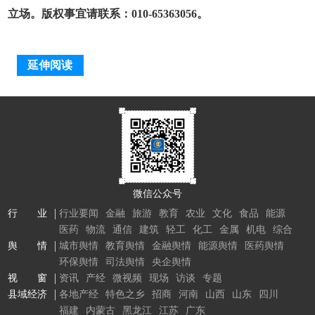
立场。版权事宜请联系：010-65363056。
延伸阅读
微信公众号
行 业
行业要闻
金融
旅游
教育
农业
文化
食品
能源
医药
物流
通信
建筑
轻工
化工
金属
机电
综合
舆 情
城市舆情
教育舆情
金融舆情
能源舆情
医药舆情
环保舆情
司法舆情
央企舆情
视 窗
资讯
产经
微视频
现场
访谈
专题
县域经济
各地产经
特色之乡
招商
河南
山西
山东
四川
福建
内蒙古
黑龙江
江苏
广东