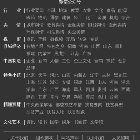
微信公众号
行 业
行业要闻
金融
旅游
教育
农业
文化
食品
能源
医药
物流
通信
建筑
轻工
化工
金属
机电
综合
舆 情
城市舆情
教育舆情
金融舆情
能源舆情
医药舆情
环保舆情
司法舆情
央企舆情
视 窗
资讯
产经
微视频
现场
访谈
专题
县域经济
各地产经
特色之乡
招商
河南
山西
山东
四川
福建
内蒙古
黑龙江
江苏
广东
中国制造
企业
新闻
人物
责任
企业文化
营销
扶持
创新
品牌
特色小镇
北京
天津
河北
山西
内蒙古
辽宁
吉林
黑龙江
上海
江苏
浙江
安徽
福建
江西
山东
河南
湖北
湖南
广东
广西
海南
重庆
四川
贵州
云南
西藏
陕西
甘肃
青海
宁夏
新疆
香港
澳门
台湾
精准扶贫
精准扶贫
中央政策解读
部委扶贫举措
扶贫要闻
扶贫典型
扶贫产业
扶贫人物
扶贫乱象
文化艺术
资讯
读书
国学
娱乐
书画馆
文学馆
关于我们
组织架构
网站声明
联系我们
人员招聘