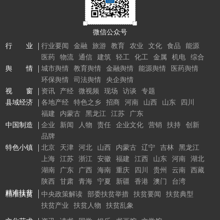
微信公众号
行 业
行业要闻
金融
旅游
教育
农业
文化
食品
能源
医药
物流
通信
建筑
轻工
化工
金属
机电
综合
舆 情
城市舆情
教育舆情
金融舆情
能源舆情
医药舆情
环保舆情
司法舆情
央企舆情
视 窗
资讯
产经
微视频
现场
访谈
专题
县域经济
各地产经
特色之乡
招商
河南
山西
山东
四川
福建
内蒙古
黑龙江
江苏
广东
中国制造
企业
新闻
人物
责任
企业文化
营销
扶持
创新
品牌
特色小镇
北京
天津
河北
山西
内蒙古
辽宁
吉林
黑龙江
上海
江苏
浙江
安徽
福建
江西
山东
河南
湖北
湖南
广东
广西
海南
重庆
四川
贵州
云南
西藏
陕西
甘肃
青海
宁夏
新疆
香港
澳门
台湾
精准扶贫
精准扶贫
中央政策解读
部委扶贫举措
扶贫要闻
扶贫典型
扶贫产业
扶贫人物
扶贫乱象