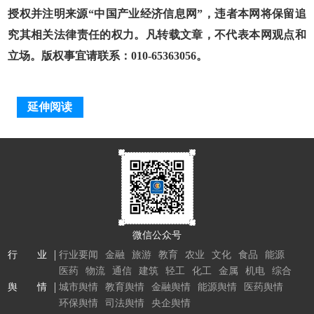
授权并注明来源“中国产业经济信息网”，违者本网将保留追
究其相关法律责任的权力。凡转载文章，不代表本网观点和
立场。版权事宜请联系：010-65363056。
延伸阅读
微信公众号
行 业
行业要闻
金融
旅游
教育
农业
文化
食品
能源
医药
物流
通信
建筑
轻工
化工
金属
机电
综合
舆 情
城市舆情
教育舆情
金融舆情
能源舆情
医药舆情
环保舆情
司法舆情
央企舆情