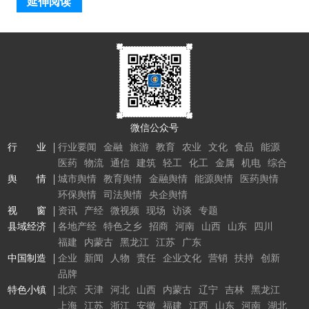
延伸阅读
微信公众号
行 业
行业要闻
金融
旅游
教育
农业
文化
食品
能源
医药
物流
通信
建筑
轻工
化工
金属
机电
综合
舆 情
城市舆情
教育舆情
金融舆情
能源舆情
医药舆情
环保舆情
司法舆情
央企舆情
视 窗
资讯
产经
微视频
现场
访谈
专题
县域经济
各地产经
特色之乡
招商
河南
山西
山东
四川
福建
内蒙古
黑龙江
江苏
广东
中国制造
企业
新闻
人物
责任
企业文化
营销
扶持
创新
品牌
特色小镇
北京
天津
河北
山西
内蒙古
辽宁
吉林
黑龙江
上海
江苏
浙江
安徽
福建
江西
山东
河南
湖北