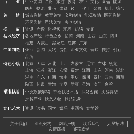
行 业
行业要闻
金融
旅游
教育
农业
文化
食品
能源
医药
物流
通信
建筑
轻工
化工
金属
机电
综合
舆 情
城市舆情
教育舆情
金融舆情
能源舆情
医药舆情
环保舆情
司法舆情
央企舆情
视 窗
资讯
产经
微视频
现场
访谈
专题
县域经济
各地产经
特色之乡
招商
河南
山西
山东
四川
福建
内蒙古
黑龙江
江苏
广东
中国制造
企业
新闻
人物
责任
企业文化
营销
扶持
创新
品牌
特色小镇
北京
天津
河北
山西
内蒙古
辽宁
吉林
黑龙江
上海
江苏
浙江
安徽
福建
江西
山东
河南
湖北
湖南
广东
广西
海南
重庆
四川
贵州
云南
西藏
陕西
甘肃
青海
宁夏
新疆
香港
澳门
台湾
精准扶贫
精准扶贫
中央政策解读
部委扶贫举措
扶贫要闻
扶贫典型
扶贫产业
扶贫人物
扶贫乱象
文化艺术
资讯
读书
国学
娱乐
书画馆
文学馆
关于我们
组织架构
网站声明
联系我们
人员招聘
友情链接
邮箱登录