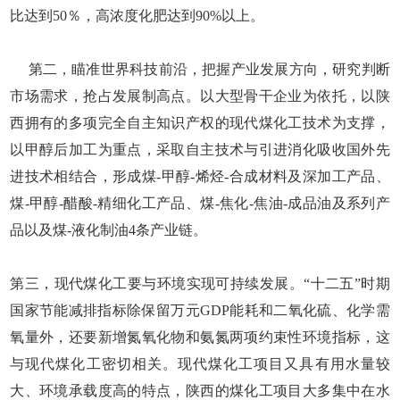
比达到50％，高浓度化肥达到90%以上。
第二，瞄准世界科技前沿，把握产业发展方向，研究判断
市场需求，抢占发展制高点。以大型骨干企业为依托，以陕
西拥有的多项完全自主知识产权的现代煤化工技术为支撑，
以甲醇后加工为重点，采取自主技术与引进消化吸收国外先
进技术相结合，形成煤-甲醇-烯烃-合成材料及深加工产品、
煤-甲醇-醋酸-精细化工产品、煤-焦化-焦油-成品油及系列产
品以及煤-液化制油4条产业链。
第三，现代煤化工要与环境实现可持续发展。“十二五”时期
国家节能减排指标除保留万元GDP能耗和二氧化硫、化学需
氧量外，还要新增氮氧化物和氨氮两项约束性环境指标，这
与现代煤化工密切相关。现代煤化工项目又具有用水量较
大、环境承载度高的特点，陕西的煤化工项目大多集中在水