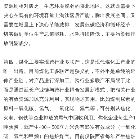
资源则相对匮乏、生态环境脆弱的陕北地区。这就既需要下
决心在既有的环境容量上淘汰落后产能，腾出发展空间，又
需要在增量上下决心节能减排，发展低碳经济和循环经济，
切实做到单位生产总值能耗、水耗持续降低，主要污染物排
放明显减少。
第四，煤化工要实现跨行业多联产，这是现代煤化工产业的
唯一出路。目前煤化工多联产是狭义的，不外乎是单纯的延
伸产业链，对产品进行深加工。跨行业多联产不局限于此，
而是通过延长产业链与跨行业耦合发展新模式，把相关行业
的有效资源加以充分利用，实现物尽其用。比如煤制尿素的
原料一氧化碳、氢气、二氧化碳、氮气等，可分别从焦化、
火电、钢铁等企业排放的尾气中回收利用。焦化企业每生产1
吨焦炭，就产生400～500立方米含有85% 有效成分（一氧化
碳、氢气和甲烷）的焦炉煤气。目前仅陕西省每年产生焦炉