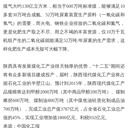
煤气大约130亿立方米，相当于600万吨标准煤，能够满足10
多套30万吨合成氨、52万吨尿素装置生产原料（一氧化碳和
氢气）的需要，而火电、钢铁企业排放的二氧化碳和氮气，
更是化肥生产取之不尽、用之不竭的丰富资源，仅10万千瓦
机组产生的二氧化碳就能满足52万吨/年尿素的生产需求，这
样化肥生产成本无疑可大幅下降。
陕西具有发展煤化工产业得天独厚的优势，“十二五”期间还
将有众多新项目建成投产，届时，陕西现代煤化工产业将占
据石化工业的半壁江山。预计到2015年，陕西现代煤化工产
品规模将达到甲醇2000万吨（其中商品甲醇200万吨）、煤制
烯烃600万吨、煤制油800万吨（其中煤焦油轻质化制成品油
700万吨），完成工业总产值3787亿元，占全省石化工业总产
值的45%，实现工业增加值1800亿元、利税932亿元。
来源：中国化工报