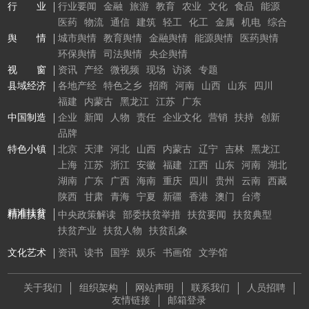
行 业
行业要闻
金融
旅游
教育
农业
文化
食品
能源
医药
物流
通信
建筑
轻工
化工
金属
机电
综合
舆 情
城市舆情
教育舆情
金融舆情
能源舆情
医药舆情
环保舆情
司法舆情
央企舆情
视 窗
资讯
产经
微视频
现场
访谈
专题
县域经济
各地产经
特色之乡
招商
河南
山西
山东
四川
福建
内蒙古
黑龙江
江苏
广东
中国制造
企业
新闻
人物
责任
企业文化
营销
扶持
创新
品牌
特色小镇
北京
天津
河北
山西
内蒙古
辽宁
吉林
黑龙江
上海
江苏
浙江
安徽
福建
江西
山东
河南
湖北
湖南
广东
广西
海南
重庆
四川
贵州
云南
西藏
陕西
甘肃
青海
宁夏
新疆
香港
澳门
台湾
精准扶贫
精准扶贫
中央政策解读
部委扶贫举措
扶贫要闻
扶贫典型
扶贫产业
扶贫人物
扶贫乱象
文化艺术
资讯
读书
国学
娱乐
书画馆
文学馆
关于我们
组织架构
网站声明
联系我们
人员招聘
友情链接
邮箱登录