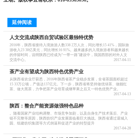
延伸阅读
人文交流成陕西自贸试验区最独特优势
2016年，陕西省接待入境旅游人数338 2万人次，同比增长15 41%，国际旅
游收入23 38亿美元，同比增长16 91%。越来越多的入境旅游者和越来越长
的停留时间，说明陕西已经成为“一带一路”建设中，我国西部的对外人文
交流中心。
2017-04-11
茶产业有望成为陕西特色优势产业
从陕西省农业厅获悉，2016年陕西省茶产业稳步发展，全省茶园面积超过
15 33万公顷，产值达137亿元。下一步，陕西省将坚持做优绿茶、做靓红
茶、做大黑茶，力争把茶产业培育成继苹果之后又一特色优势产业。
2017-04-13
陕西：整合产能资源做强特色品种
。随着国家产业结构调整、市场竞争加剧，以及自身生产技术落后、产业
链不完整等原因，陕西纺织产业发展面临着巨大挑战。陕西省通过退城入
园、组建纺织集团等方式倒逼和促进产业的转型提升
2017-04-28