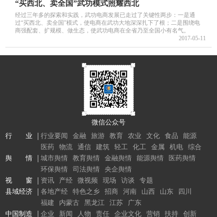
“买西北、卖全国”武功模式照耀西北
经过三年多的探索和实践，武功电商发展已走过了关键性两步：一是通
过“买西北、卖全国”模式，使电商在武功大地深深扎下了根；二是围绕电
商强配套、扩规模、做生态，使武功电商在全省乃至全国小有名气。
2017-05-11
微信公众号
行 业
行业要闻
金融
旅游
教育
农业
文化
食品
能源
医药
物流
通信
建筑
轻工
化工
金属
机电
综合
舆 情
城市舆情
教育舆情
金融舆情
能源舆情
医药舆情
环保舆情
司法舆情
央企舆情
视 窗
资讯
产经
微视频
现场
访谈
专题
县域经济
各地产经
特色之乡
招商
河南
山西
山东
四川
福建
内蒙古
黑龙江
江苏
广东
中国制造
企业
新闻
人物
责任
企业文化
营销
扶持
创新