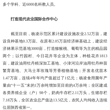
多个学科、近6000名科教人员。
打造现代农业国际合作中心
截至目前，杨凌示范区累计建设设施农业2.52万亩，建
设良种基地0.3万亩。在原有2.05万亩经济林基础上，建设经
济林果示范基地3000亩，打造猕猴桃、葡萄等为主的精品园
两个；以竹园村、今日花卉等企业为主体，种植花卉1813
亩，建设油用牡丹精深加工基地、小湋河沿岸油用牡丹种苗
繁育基地、大马士革玫瑰等芳香植物基地；开发名优苗木
1.47万亩，连续4年年均产值超过了1亿元；杨凌食用菌年产
量由“十一五”末的1万余吨增加至目前的4万余吨；全区建成
各类养殖企业（户）98个，奶肉牛存栏2.11万头，生猪存栏
7.18万头，全区农业总产值达13.5亿元，农民人均纯收入连续
位居陕西省第一。