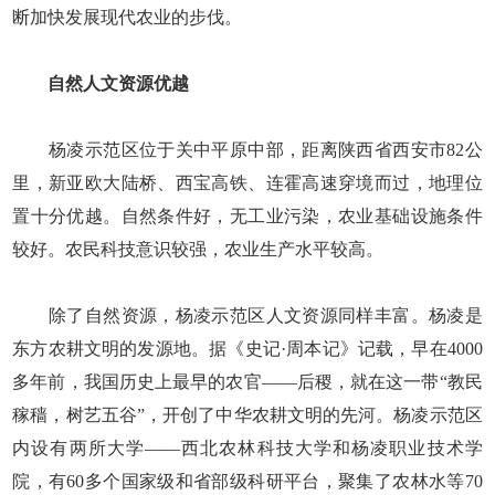
断加快发展现代农业的步伐。
自然人文资源优越
杨凌示范区位于关中平原中部，距离陕西省西安市82公
里，新亚欧大陆桥、西宝高铁、连霍高速穿境而过，地理位
置十分优越。自然条件好，无工业污染，农业基础设施条件
较好。农民科技意识较强，农业生产水平较高。
除了自然资源，杨凌示范区人文资源同样丰富。杨凌是
东方农耕文明的发源地。据《史记·周本记》记载，早在4000
多年前，我国历史上最早的农官——后稷，就在这一带“教民
稼穑，树艺五谷”，开创了中华农耕文明的先河。杨凌示范区
内设有两所大学——西北农林科技大学和杨凌职业技术学
院，有60多个国家级和省部级科研平台，聚集了农林水等70