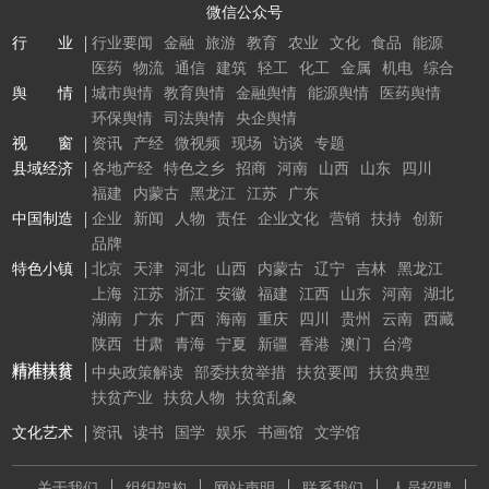
微信公众号
行 业
行业要闻
金融
旅游
教育
农业
文化
食品
能源
医药
物流
通信
建筑
轻工
化工
金属
机电
综合
舆 情
城市舆情
教育舆情
金融舆情
能源舆情
医药舆情
环保舆情
司法舆情
央企舆情
视 窗
资讯
产经
微视频
现场
访谈
专题
县域经济
各地产经
特色之乡
招商
河南
山西
山东
四川
福建
内蒙古
黑龙江
江苏
广东
中国制造
企业
新闻
人物
责任
企业文化
营销
扶持
创新
品牌
特色小镇
北京
天津
河北
山西
内蒙古
辽宁
吉林
黑龙江
上海
江苏
浙江
安徽
福建
江西
山东
河南
湖北
湖南
广东
广西
海南
重庆
四川
贵州
云南
西藏
陕西
甘肃
青海
宁夏
新疆
香港
澳门
台湾
精准扶贫
精准扶贫
中央政策解读
部委扶贫举措
扶贫要闻
扶贫典型
扶贫产业
扶贫人物
扶贫乱象
文化艺术
资讯
读书
国学
娱乐
书画馆
文学馆
关于我们
组织架构
网站声明
联系我们
人员招聘