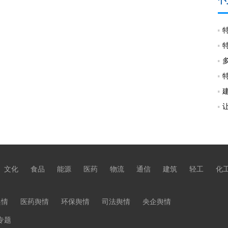
文化
食品
能源
医药
物流
通信
建筑
轻工
化
舆情
医药舆情
环保舆情
司法舆情
央企舆情
专题