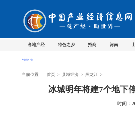
各地产经
特色之乡
招商
河南
当前位置
首页
>
县域经济
>
黑龙江
>
冰城明年将建7个地下停
时间：201