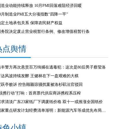
制造业动能持续释放 10月PMI回落难阻经济回暖
10月制造业PMI五大分项指数“四降一平”
稳定土地承包关系 保障农民财产权益
国务院决定废止营业税暂行条例、修改增值税暂行条
热点舆情
陆丰警方再次悬赏百万缉捕在逃毒犯：这次是80后男子蔡莹洛
万达风波持续发酵 王健林在下一盘艰难的大棋
贾跃亭败诉 控告顾颖琼骚扰案被洛杉矶法官驳回
“脱携行动”打响：首席票代供应商诉携程系压榨
需求清淡广东23家纸厂下调废纸价格 双十一或推涨全国纸价
国家重点研发计划经费清单渐明：新能源汽车等成优先布局行业
特色小镇