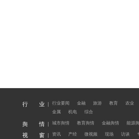
行业要闻
金融
旅游
教育
农业
行 业
金属
机电
综合
城市舆情
教育舆情
金融舆情
能源
舆 情
资讯
产经
微视频
现场
访谈
视 窗