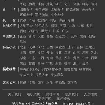
医药
物流
通信
建筑
轻工
化工
金属
机电
综合
舆 情
城市舆情
教育舆情
金融舆情
能源舆情
医药舆情
环保舆情
司法舆情
央企舆情
视 窗
资讯
产经
微视频
现场
访谈
专题
县域经济
各地产经
特色之乡
招商
河南
山西
山东
四川
福建
内蒙古
黑龙江
江苏
广东
中国制造
企业
新闻
人物
责任
企业文化
营销
扶持
创新
品牌
特色小镇
北京
天津
河北
山西
内蒙古
辽宁
吉林
黑龙江
上海
江苏
浙江
安徽
福建
江西
山东
河南
湖北
湖南
广东
广西
海南
重庆
四川
贵州
云南
西藏
陕西
甘肃
青海
宁夏
新疆
香港
澳门
台湾
精准扶贫
精准扶贫
中央政策解读
部委扶贫举措
扶贫要闻
扶贫典型
扶贫产业
扶贫人物
扶贫乱象
文化艺术
资讯
读书
国学
娱乐
书画馆
文学馆
关于我们
组织架构
网站声明
联系我们
人员招聘
友情链接
邮箱登录
版权所有：中国产业经济信息网
京ICP备11041399号-2