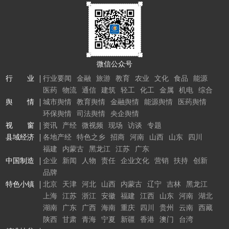
微信公众号
行 业
行业要闻
金融
旅游
教育
农业
文化
食品
能源
医药
物流
通信
建筑
轻工
化工
金属
机电
综合
舆 情
城市舆情
教育舆情
金融舆情
能源舆情
医药舆情
环保舆情
司法舆情
央企舆情
视 窗
资讯
产经
微视频
现场
访谈
专题
县域经济
各地产经
特色之乡
招商
河南
山西
山东
四川
福建
内蒙古
黑龙江
江苏
广东
中国制造
企业
新闻
人物
责任
企业文化
营销
扶持
创新
品牌
特色小镇
北京
天津
河北
山西
内蒙古
辽宁
吉林
黑龙江
上海
江苏
浙江
安徽
福建
江西
山东
河南
湖北
湖南
广东
广西
海南
重庆
四川
贵州
云南
西藏
陕西
甘肃
青海
宁夏
新疆
香港
澳门
台湾