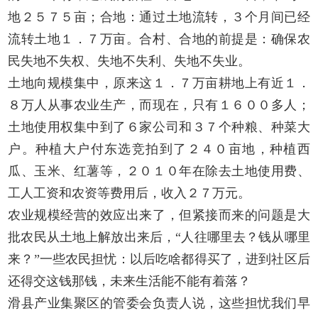
地２５７５亩；合地：通过土地流转，３个月间已经
流转土地１．７万亩。合村、合地的前提是：确保农
民失地不失权、失地不失利、失地不失业。
土地向规模集中，原来这１．７万亩耕地上有近１．
８万人从事农业生产，而现在，只有１６００多人；
土地使用权集中到了６家公司和３７个种粮、种菜大
户。种植大户付东选竞拍到了２４０亩地，种植西
瓜、玉米、红薯等，２０１０年在除去土地使用费、
工人工资和农资等费用后，收入２７万元。
农业规模经营的效应出来了，但紧接而来的问题是大
批农民从土地上解放出来后，“人往哪里去？钱从哪里
来？”一些农民担忧：以后吃啥都得买了，进到社区后
还得交这钱那钱，未来生活能不能有着落？
滑县产业集聚区的管委会负责人说，这些担忧我们早