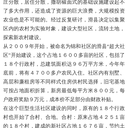
庄分散，居住分散，撒胡椒面式的基础设施建设起不
了多大作用，还造成了资源的巨大浪费，大规模投资
农业也是不可能的。经过反复研讨，滑县决定以集聚
区内的农村为实验对象，建设大型社区，流转土地，
探索新农村建设。
从２００９年开始，被命名为锦和社区的滑县“超大社
区”开始建设，这个占地１６００多亩的社区，包括了
１８个行政村，总建筑面积达９６万平方米，今年年
底前，将有４７００多户农民入住。社区内有别墅、
高层和廉租房等不同样式住房供村民选择，旧宅基地
可按占地面积折算，新房最低每平方米８００元，每
户政府奖励９万元，成本价不足部分由财政补贴。
在这个巨型生活社区建设的同时，原有的１８个行政
村也开始了合村、合地。合村：原来占地４２５１亩
的１８个村，建成的新社区占地１６７６亩，节约土