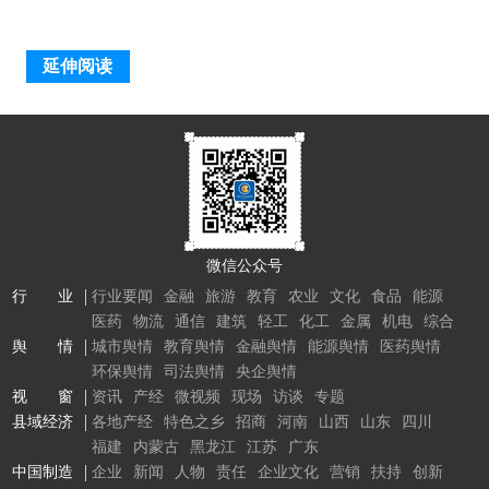
延伸阅读
微信公众号
行 业
行业要闻
金融
旅游
教育
农业
文化
食品
能源
医药
物流
通信
建筑
轻工
化工
金属
机电
综合
舆 情
城市舆情
教育舆情
金融舆情
能源舆情
医药舆情
环保舆情
司法舆情
央企舆情
视 窗
资讯
产经
微视频
现场
访谈
专题
县域经济
各地产经
特色之乡
招商
河南
山西
山东
四川
福建
内蒙古
黑龙江
江苏
广东
中国制造
企业
新闻
人物
责任
企业文化
营销
扶持
创新