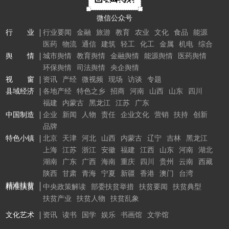
微信公众号
行 业
行业要闻
金融
旅游
教育
农业
文化
食品
能源
医药
物流
通信
建筑
轻工
化工
金属
机电
综合
舆 情
城市舆情
教育舆情
金融舆情
能源舆情
医药舆情
环保舆情
司法舆情
央企舆情
视 窗
资讯
产经
微视频
现场
访谈
专题
县域经济
各地产经
特色之乡
招商
河南
山西
山东
四川
福建
内蒙古
黑龙江
江苏
广东
中国制造
企业
新闻
人物
责任
企业文化
营销
扶持
创新
品牌
特色小镇
北京
天津
河北
山西
内蒙古
辽宁
吉林
黑龙江
上海
江苏
浙江
安徽
福建
江西
山东
河南
湖北
湖南
广东
广西
海南
重庆
四川
贵州
云南
西藏
陕西
甘肃
青海
宁夏
新疆
香港
澳门
台湾
精准扶贫
精准扶贫
中央政策解读
部委扶贫举措
扶贫要闻
扶贫典型
扶贫产业
扶贫人物
扶贫乱象
文化艺术
资讯
读书
国学
娱乐
书画馆
文学馆