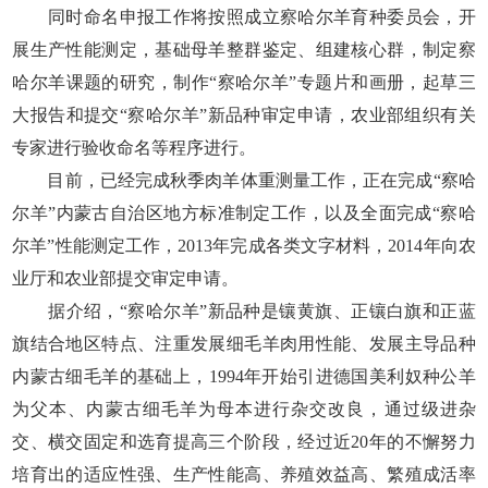
同时命名申报工作将按照成立察哈尔羊育种委员会，开
展生产性能测定，基础母羊整群鉴定、组建核心群，制定察
哈尔羊课题的研究，制作“察哈尔羊”专题片和画册，起草三
大报告和提交“察哈尔羊”新品种审定申请，农业部组织有关
专家进行验收命名等程序进行。
目前，已经完成秋季肉羊体重测量工作，正在完成“察哈
尔羊”内蒙古自治区地方标准制定工作，以及全面完成“察哈
尔羊”性能测定工作，2013年完成各类文字材料，2014年向农
业厅和农业部提交审定申请。
据介绍，“察哈尔羊”新品种是镶黄旗、正镶白旗和正蓝
旗结合地区特点、注重发展细毛羊肉用性能、发展主导品种
内蒙古细毛羊的基础上，1994年开始引进德国美利奴种公羊
为父本、内蒙古细毛羊为母本进行杂交改良，通过级进杂
交、横交固定和选育提高三个阶段，经过近20年的不懈努力
培育出的适应性强、生产性能高、养殖效益高、繁殖成活率