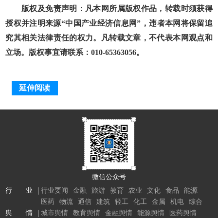
版权及免责声明：凡本网所属版权作品，转载时须获得
授权并注明来源“中国产业经济信息网”，违者本网将保留追
究其相关法律责任的权力。凡转载文章，不代表本网观点和
立场。版权事宜请联系：010-65363056。
延伸阅读
微信公众号
行 业
行业要闻
金融
旅游
教育
农业
文化
食品
能源
医药
物流
通信
建筑
轻工
化工
金属
机电
综合
舆 情
城市舆情
教育舆情
金融舆情
能源舆情
医药舆情