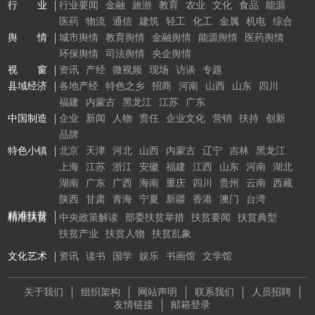
行 业
行业要闻
金融
旅游
教育
农业
文化
食品
能源
医药
物流
通信
建筑
轻工
化工
金属
机电
综合
舆 情
城市舆情
教育舆情
金融舆情
能源舆情
医药舆情
环保舆情
司法舆情
央企舆情
视 窗
资讯
产经
微视频
现场
访谈
专题
县域经济
各地产经
特色之乡
招商
河南
山西
山东
四川
福建
内蒙古
黑龙江
江苏
广东
中国制造
企业
新闻
人物
责任
企业文化
营销
扶持
创新
品牌
特色小镇
北京
天津
河北
山西
内蒙古
辽宁
吉林
黑龙江
上海
江苏
浙江
安徽
福建
江西
山东
河南
湖北
湖南
广东
广西
海南
重庆
四川
贵州
云南
西藏
陕西
甘肃
青海
宁夏
新疆
香港
澳门
台湾
精准扶贫
精准扶贫
中央政策解读
部委扶贫举措
扶贫要闻
扶贫典型
扶贫产业
扶贫人物
扶贫乱象
文化艺术
资讯
读书
国学
娱乐
书画馆
文学馆
关于我们
组织架构
网站声明
联系我们
人员招聘
友情链接
邮箱登录