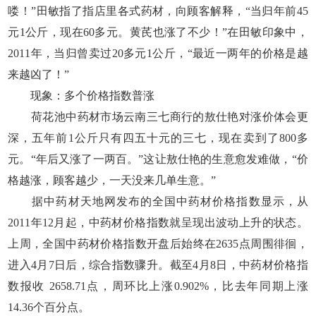
喽！”田敏指了指店里各式药材，向顾客解释，“当归年前45
元1公斤，现在60多元。黄芪也涨了不少！”在田敏印象中，
2011年，当归曾卖过20多元1公斤，“最近一两年的价格是越
来越凶了！”
现象：多个价格指数普涨
荷花池中药材市场云南三七商行的敖仕艳对涨价体会更
深，五年前1公斤只有四五十元的三七，现在卖到了800多
元。“年后又涨了一两百。”这让敖仕艳的生意愈发难做，“价
格越涨，顾客越少，一天没来几单生意。”
据中药材天地网发布的全国中药材价格指数显示，从
2011年12月起，中药材价格指数就呈现出波动上升的状态。
上周，全国中药材价格指数开盘后始终在2635点周围徘徊，
进入4月7日后，综合指数骤升。截至4月8日，中药材价格指
数报收 2658.71点，周环比上涨0.902%，比去年同期上涨
14.36个百分点。